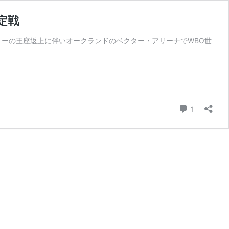
定戦
ーリーの王座返上に伴いオークランドのベクター・アリーナでWBO世
コメント
1