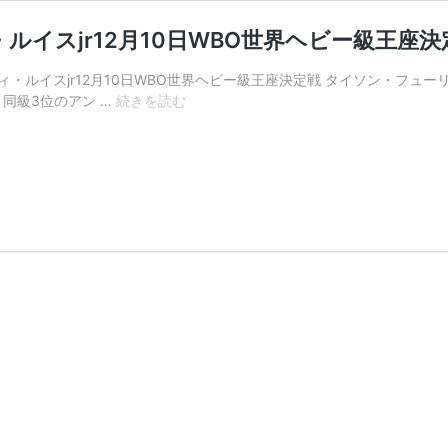
ルイスjr12月10日WBO世界ヘビー級王座決
ィ・ルイスjr12月10日WBO世界ヘビー級王座決定戦 タイソン・フュ
【結
同級3位のアン …
続きを読む
果】
ジ
ョ
セ
フ・
パ
ー
カ
ー
vs
ア
ン
デ
ィ・
ル
イ