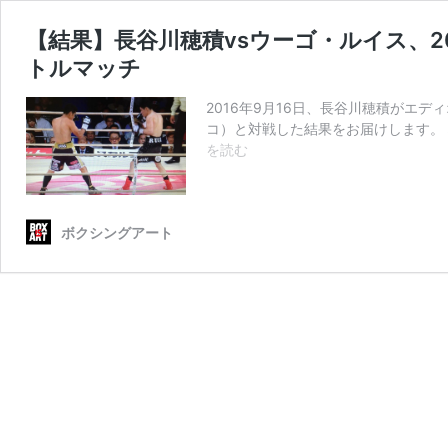
【結果】長谷川穂積vsウーゴ・ルイス、2
トルマッチ
2016年9月16日、長谷川穂積がエ
コ）と対戦した結果をお届けします。 
【結
を読む
果】
長
谷
ボクシングアート
川
穂
積
vs
ウ
ー
ゴ・
ル
イ
ス、
2016