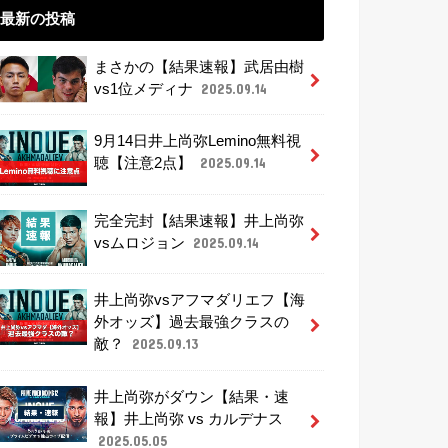
最新の投稿
まさかの【結果速報】武居由樹
vs1位メディナ
2025.09.14
9月14日井上尚弥Lemino無料視
聴【注意2点】
2025.09.14
完全完封【結果速報】井上尚弥
vsムロジョン
2025.09.14
井上尚弥vsアフマダリエフ【海
外オッズ】過去最強クラスの
敵？
2025.09.13
井上尚弥がダウン【結果・速
報】井上尚弥 vs カルデナス
2025.05.05