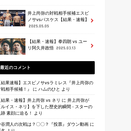
井上尚弥の対戦相手候補エスピ
ノサvsバスケス【結果・速報】
2025.05.05
【結果・速報】拳四朗 vs ユー
リ阿久井政悟
2025.03.13
最近のコメント
【結果速報】エスピノサvsラミレス『井上尚弥の
対戦相手候補！』
に
ハムのひと
より
【結果・速報】井上尚弥 vs ネリ
に
井上尚弥が
【ルイス・ネリ】を下した歴史的瞬間 - スターの
軌跡 素顔に迫る！
より
中谷潤人の次戦は？〇〇？『投票』ダウン動画
に
匿名
より