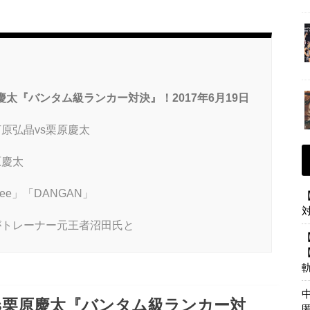
太『バンタム級ランカー対決』！2017年6月19日
原弘晶vs栗原慶太
原慶太
ee」「DANGAN」
がトレーナー元王者沼田氏と
s栗原慶太『バンタム級ランカー対