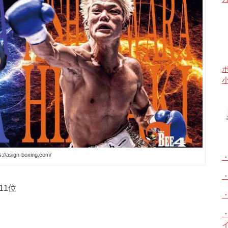
s://asign-boxing.com/
・
11位
イ