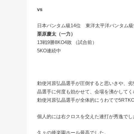
vs
日本バンタム級14位 東洋太平洋バンタム級
栗原慶太（一力）
13戦9勝8KO4敗 （試合前）
5KO連続中
勅使河原弘晶選手が圧倒すると思いきや、劣
晶選手に何度も効かせて、会場を沸かしてく
勅使河原弘晶選手が全体的にうわてで5RTK
個人的には右クロスを交えた連打が秀逸でし
久々の後楽園ホール最高でした。