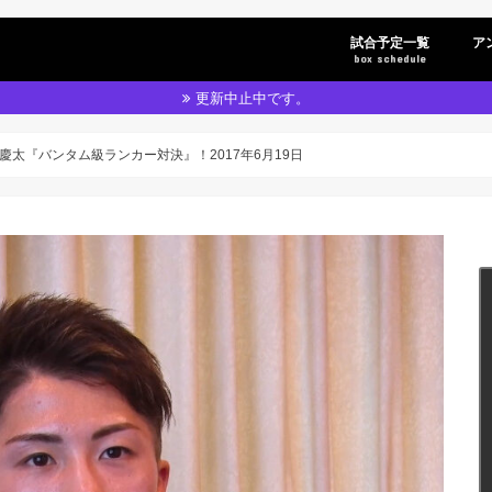
試合予定一覧
ア
box schedule
更新中止中です。
慶太『バンタム級ランカー対決』！2017年6月19日