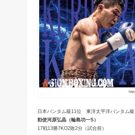
http
日本バンタム級11位 東洋太平洋バンタム級
勅使河原弘晶（輪島功一S）
17戦13勝7KO2敗2分（試合前）