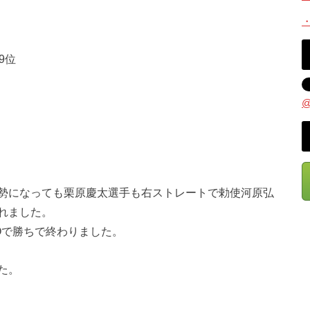
9位
@
勢になっても栗原慶太選手も右ストレートで勅使河原弘
れました。
Oで勝ちで終わりました。
た。