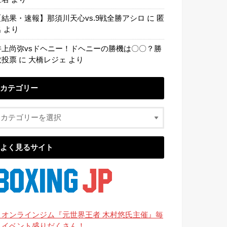
【結果・速報】那須川天心vs.9戦全勝アシロ
に
匿
名
より
井上尚弥vsドヘニー！ドヘニーの勝機は〇〇？勝
敗投票
に
大橋レジェ
より
カテゴリー
よく見るサイト
・オンラインジム『元世界王者 木村悠氏主催』毎
月イベント盛りだくさん！