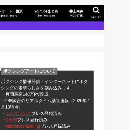
ンケート・投票
Youtubeまとめ
井上尚弥
questionary
Box Youtube
MONSTER
search
ボクシングアートについて
ボクシング情報発信！インターネットにボク
シングの素晴らしさを刻み込みます。
・月間最高148万PV達成
・298試合のリアルタイム結果速報（2020年7
月13時点）
・
トップランク
プレス登録済み
・
DAZN
プレス登録済み
・
MatchroomBoxing
プレス登録済み