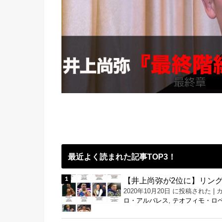
最近よく読まれた記事TOP3！
【井上尚弥が2位に】リング
2020年10月20日 に投稿された
|
ロ・アルバレス
,
テオフィモ・ロ