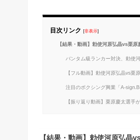
目次リンク
[
非表示
]
【結果・動画】勅使河原弘晶vs栗原慶
バンタム級ランカー対決、勅使河
【フル動画】勅使河原弘晶vs栗
注目のボクシング興業「A-sign.B
【振り返り動画】栗原慶太選手
【結果・動画】勅使河原弘晶v