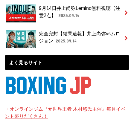
9月14日井上尚弥Lemino無料視聴【注
意2点】
2025.09.14
完全完封【結果速報】井上尚弥vsムロ
ジョン
2025.09.14
よく見るサイト
・オンラインジム『元世界王者 木村悠氏主催』毎月イベ
ント盛りだくさん！