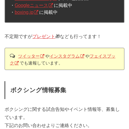
・
Googleニュース
に掲載中
・
boxing.jp
に掲載中
不定期ですが
プレゼント
🎁なども行ってます！
ツイッター
や
インスタグラム
や
フェイスブッ
ク
でも速報しています。
ボクシング情報募集
ボクシングに関する試合告知やイベント情報等、募集し
ています。
下記のお問い合わせよりご連絡ください。