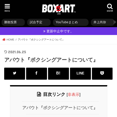
menu
search
勝敗投票
試合予定
YouTubeまとめ
井上尚弥
更新中止中です。
HOME
アバウト『ボクシングアートについて』
2021.06.25
アバウト『ボクシングアートについて』
LINE
目次リンク
[
非表示
]
アバウト『ボクシングアートについて』