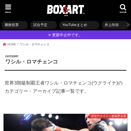
menu
search
勝敗投票
試合予定
YouTubeまとめ
井上尚弥
更新中止中です。
HOME
ワシル・ロマチェンコ
ワシル・ロマチェンコ
世界3階級制覇王者ワシル・ロマチェンコ(ウクライナ)の
カテゴリー・アーカイブ記事一覧です。
ジャーメイン・オルティス