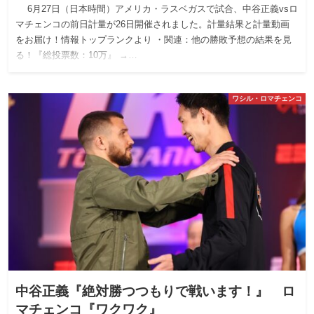
6月27日（日本時間）アメリカ・ラスベガスで試合、中谷正義vsロ
マチェンコの前日計量が26日開催されました。計量結果と計量動画
をお届け！情報トップランクより ・関連：他の勝敗予想の結果を見
る！『総投票数：10万』 →…
ワシル・ロマチェンコ
中谷正義『絶対勝つつもりで戦います！』 ロ
マチェンコ『ワクワク』