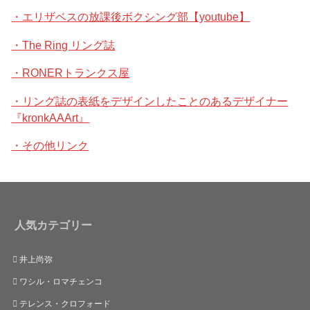
・エリザベスの放課後ボクシング部【youtube】
・The Ring リング誌
・RONERトランクス屋
・リング誌の表紙をデザインしたことのあるデザイナー
『kronkAAArt』
・その他リンク
人気カテゴリー
井上尚弥
ワシル・ロマチェンコ
テレンス・クロフォード