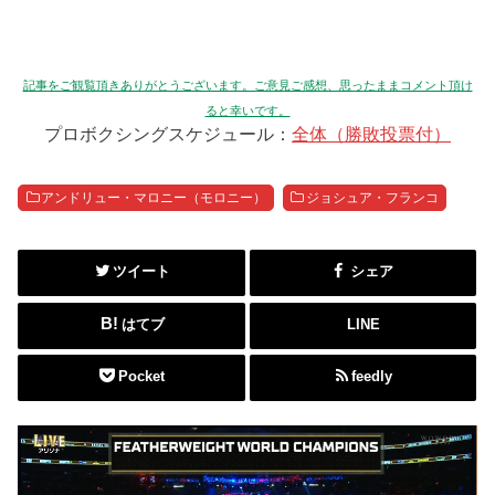
記事をご観覧頂きありがとうございます。ご意見ご感想、思ったままコメント頂け
ると幸いです。
プロボクシングスケジュール：
全体（勝敗投票付）
アンドリュー・マロニー（モロニー）
ジョシュア・フランコ
ツイート
シェア
はてブ
LINE
Pocket
feedly