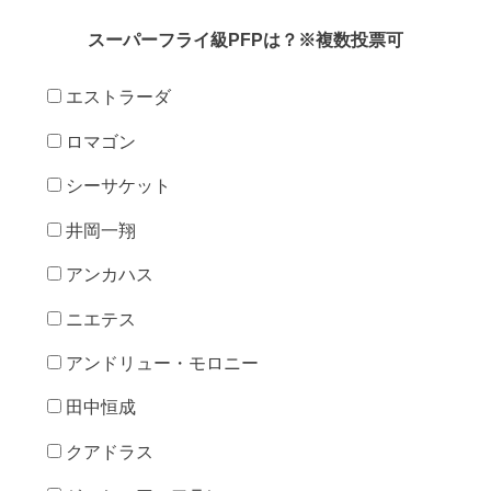
スーパーフライ級PFPは？※複数投票可
エストラーダ
ロマゴン
シーサケット
井岡一翔
アンカハス
ニエテス
アンドリュー・モロニー
田中恒成
クアドラス