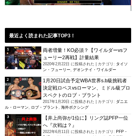
最近よく読まれた記事TOP3！
両者増量！KO必須？【ワイルダーvsフ
ューリー2再戦】計量結果
2020年2月22日 に投稿された
|
カテゴリ:
タイソ
ン・フューリー
,
デオンテイ・ワイルダー
1月20日試合予定WBA世界s.b級挑戦者
決定戦ロペスvsローマン、ミドル級プロ
スペクトのロブ・ブラント
2017年1月20日 に投稿された
|
カテゴリ:
ダニエ
ル・ローマン
,
ロブ・ブラント
,
海外ボクシング
【井上尚弥が1位に】リング誌PFP一位
へ『次戦は？』
2022年6月11日 に投稿された
|
カテゴリ:
PFP・