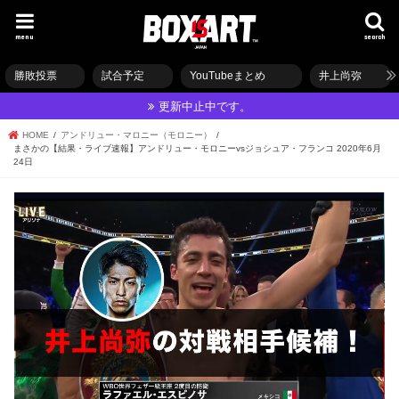
menu
search
勝敗投票
試合予定
YouTubeまとめ
井上尚弥
更新中止中です。
HOME
アンドリュー・マロニー（モロニー）
まさかの【結果・ライブ速報】アンドリュー・モロニーvsジョシュア・フランコ 2020年6月
24日