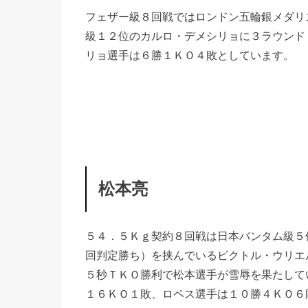
フェザー級８回戦ではロンドン五輪銀メダリ
級１２位のカルロ・デメシリョに３ラウンド
リョ選手は６勝１ＫＯ４敗としています。
松本亮
５４．５Ｋｇ契約８回戦は日本バンタム級５
回判定勝ち）を挟んでいるビクトル・ウリエ
５秒ＴＫＯ勝利で松本選手が雪辱を果たして
１６ＫＯ１敗、ロペス選手は１０勝４ＫＯ６