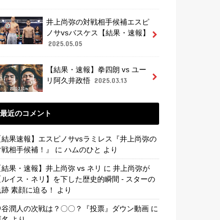
井上尚弥の対戦相手候補エスピ
ノサvsバスケス【結果・速報】
2025.05.05
【結果・速報】拳四朗 vs ユー
リ阿久井政悟
2025.03.13
最近のコメント
【結果速報】エスピノサvsラミレス『井上尚弥の
対戦相手候補！』
に
ハムのひと
より
【結果・速報】井上尚弥 vs ネリ
に
井上尚弥が
【ルイス・ネリ】を下した歴史的瞬間 - スターの
軌跡 素顔に迫る！
より
中谷潤人の次戦は？〇〇？『投票』ダウン動画
に
匿名
より