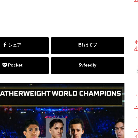
シェア
はてブ
Pocket
feedly
・
イ