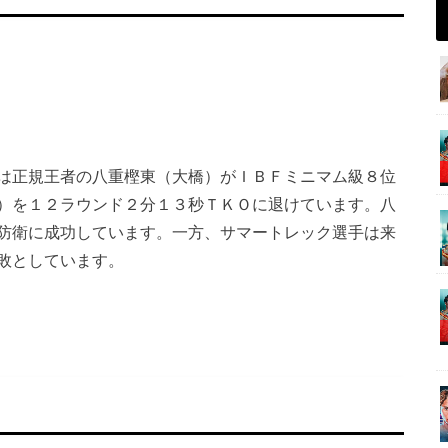
は正規王者の八重樫東（大橋）がＩＢＦミニマム級８位
）を１２ラウンド２分１３秒ＴＫＯに退けています。八
防衛に成功しています。一方、サマートレック選手は来
敗としています。