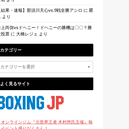
【結果・速報】那須川天心vs.9戦全勝アシロ
に
匿
名
より
井上尚弥vsドヘニー！ドヘニーの勝機は〇〇？勝
敗投票
に
大橋レジェ
より
カテゴリー
よく見るサイト
・オンラインジム『元世界王者 木村悠氏主催』毎
月イベント盛りだくさん！