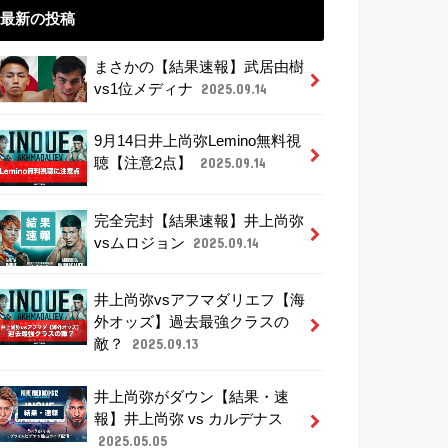
最新の投稿
まさかの【結果速報】武居由樹
vs1位メディナ
2025.09.14
9月14日井上尚弥Lemino無料視
聴【注意2点】
2025.09.14
完全完封【結果速報】井上尚弥
vsムロジョン
2025.09.14
井上尚弥vsアフマダリエフ【海
外オッズ】過去最強クラスの
敵？
2025.09.13
井上尚弥がダウン【結果・速
報】井上尚弥 vs カルデナス
2025.05.05