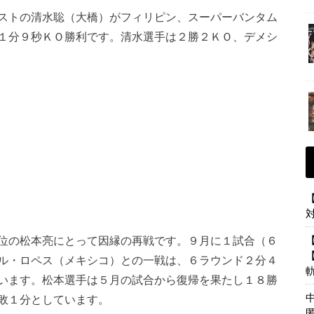
ストの清水聡（大橋）がフィリピン、スーパーバンタム
１分９秒ＫＯ勝利です。清水選手は２勝２ＫＯ、デメシ
位の松本亮にとって因縁の再戦です。９月に１試合（６
ル・ロペス（メキシコ）との一戦は、６ラウンド２分４
います。松本選手は５月の試合から復帰を果たし１８勝
敗１分としています。