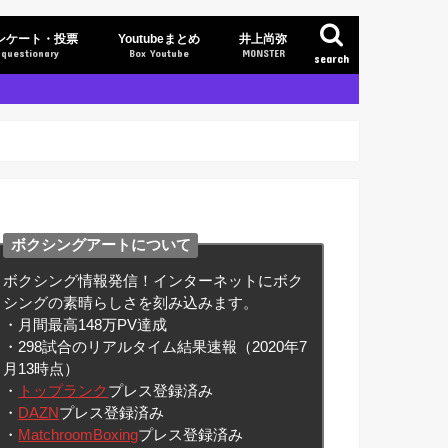
ンケート・投票
Youtubeまとめ
井上尚弥
questionary
Box Youtube
MONSTER
search
ボクシングアートについて
ボクシング情報発信！インターネットにボク
シングの素晴らしさを刻み込みます。
・月間最高148万PV達成
・298試合のリアルタイム結果速報（2020年7
月13時点）
・
トップランク
プレス登録済み
・
DAZN
プレス登録済み
・
MatchroomBoxing
プレス登録済み