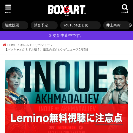
menu
search
勝敗投票
試合予定
YouTubeまとめ
井上尚弥
更新中止中です。
HOME
ギレルモ・リゴンドー
【パッキャオがミドル級？】最近のボクシングニュース6月5日