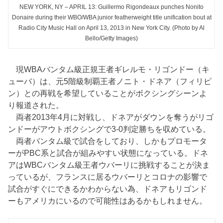
NEW YORK, NY – APRIL 13: Guillermo Rigondeaux punches Nonito
Donaire during their WBO/WBA junior featherweight title unification bout at
Radio City Music Hall on April 13, 2013 in New York City. (Photo by Al
Bello/Getty Images)
現WBAバンタム級正規王者ギレルモ・リゴンドー（キ
ューバ）は、元5階級制覇王者ノニト・ドネア（フィリピ
ン）との再戦を希望していることがボクシングシーンよ
り報道された。
両者2013年4月に対戦し、ドネアがダウンを奪うがリゴ
ンドーがアウトボクシングで3-0判定勝ちを収めている。
両者バンタム級で試合をしており、しかもプロモータ
ーがPBC系と試合が組みやすい状態になっている。ドネ
アはWBCバンタム級王者ウバーリに挑戦することが決ま
っているが、フランスに居るウバーリとコロナの影響で
試合がすぐにできるかわからない為、ドネアもリゴンド
ーもアメリカにいるので可能性はあるかもしれません。