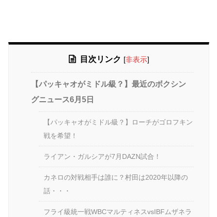
目次リンク
[
非表示
]
【パッキャオがミドル級？】最近のボクシン
グニュース6月5日
【パッキャオがミドル級？】ローチがゴロフキン
戦を希望！
ライアン・ガルシアが7月DAZN試合！
カネロの対戦相手は誰に？村田は2020年以降の
話・・・
フライ級統一戦WBCマルティネスvsIBFムザネラ