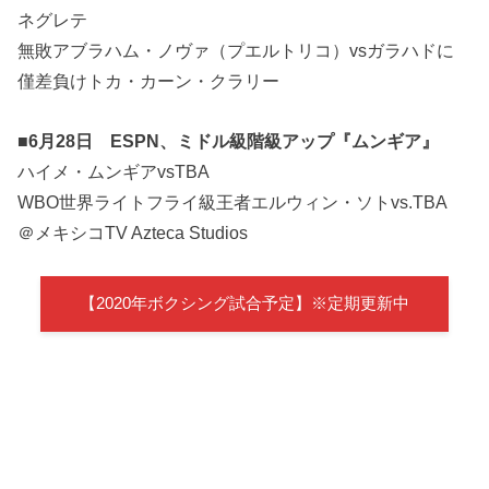
ネグレテ
無敗アブラハム・ノヴァ（プエルトリコ）vsガラハドに
僅差負けトカ・カーン・クラリー
■6月28日 ESPN、ミドル級階級アップ『ムンギア』
ハイメ・ムンギアvsTBA
WBO世界ライトフライ級王者エルウィン・ソトvs.TBA
＠メキシコTV Azteca Studios
【2020年ボクシング試合予定】※定期更新中