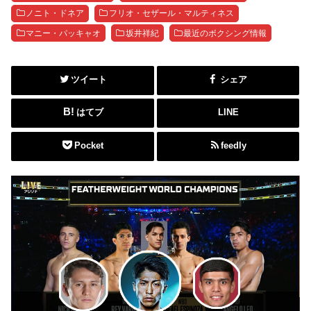
ノニト・ドネア
フリオ・セザール・マルティネス
マニー・パッキャオ
坂井祥紀
最近のボクシング情報
ツイート
シェア
はてブ
LINE
Pocket
feedly