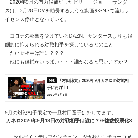
2020年9月の有力候補だったビリー・ジョー・サンダー
スは、3月28日DVを助長するような動画をSNSで流しラ
イセンス停止となっている。
コロナの影響を受けているDAZN、サンダースよりも報
酬的に抑えられる対戦相手を探しているとのこと。
たいせ相手は誰に？？？
他にも候補がいっぱい・・・誰がなると思いますか？
『村田諒太』2020年9月カネロの対戦相
手に再浮上!
2020年6月3日
9月の対戦相手限定で一旦村田選手は外してます。
カネロ2020年9月13日の対戦相手は誰に？※複数投票化3
セルゲイ・デレフヤンチェンコ※現状なしチャーロ兄