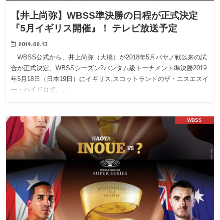
【井上尚弥】WBSS準決勝の日程が正式決定
『5月イギリス開催』！ テレビ放送予定
2019.02.13
WBSS公式から、井上尚弥（大橋）が2018年5月パヤノ戦以来の試
合が正式決定、WBSSシーズン2バンタム級トーナメント準決勝2019
年5月18日（日本19日）にイギリス,スコットランドのザ・エスエスイ
ー・ハイドロで、…
WBSS