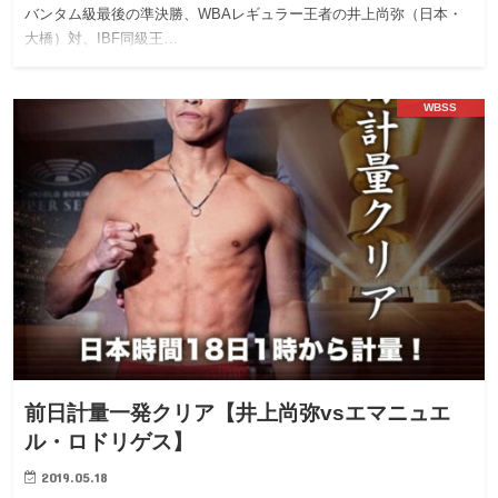
バンタム級最後の準決勝、WBAレギュラー王者の井上尚弥（日本・
大橋）対、IBF同級王…
WBSS
前日計量一発クリア【井上尚弥vsエマニュエ
ル・ロドリゲス】
2019.05.18