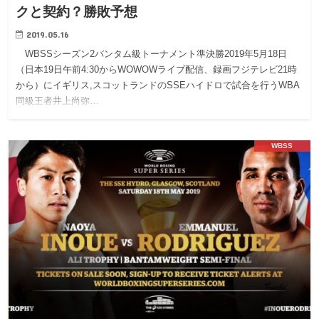
クと契約？勝敗予想
2019.05.16
WBSSシーズン2バンタム級トーナメント準決勝2019年5月18日
（日本19日午前4:30からWOWOWライブ配信、録画フジテレビ21時
から）にイギリス,スコットランドのSSEハイドロで試合を行うWBA
同級王者井上尚弥…
WBSS