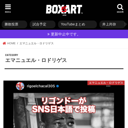
menu
search
勝敗投票
試合予定
YouTubeまとめ
井上尚弥
更新中止中です。
HOME
エマニュエル・ロドリゲス
エマニュエル・ロドリゲス
エマニュエル・ロドリゲス