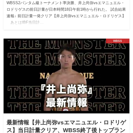
WBSS2バンタム級トーナメント準決勝、井上尚弥vsエマニュエル・
ロドリゲスの前日計量が日本時間18日午前1時から行れた。 試合結果
速報↓ 前日計量一発クリア【井上尚弥vsエマニュエル・ロドリゲス】
あとはIBF当日計…
WBSS
最新情報【井上尚弥vsエマニュエル・ロドリゲ
ス】当日計量クリア、WBSS終了後トップラン