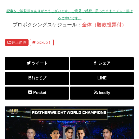
記事をご観覧頂きありがとうございます。ご意見ご感想、思ったままコメント頂け
ると幸いです。
プロボクシングスケジュール：
全体（勝敗投票付）
井上尚弥
pickup！
ツイート
シェア
はてブ
LINE
Pocket
feedly