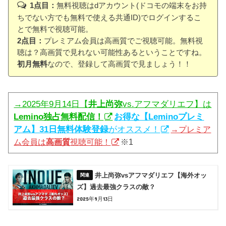
1点目：
無料視聴はdアカウント(ドコモの端末をお持
ちでない方でも無料で使える共通ID)でログインするこ
とで無料で視聴可能。
2点目：
プレミアム会員は高画質でご視聴可能。無料視
聴は？高画質で見れない可能性あるということですね。
初月無料
なので、登録して高画質で見ましょう！！
→2025年9月14日【
井上尚弥
vs.アフマダリエフ】は
Lemino独占無料配信！
お得な【Leminoプレミ
アム】31日無料体験登録
がオススメ！
→プレミア
ム会員は
高画質
視聴可能！
※1
井上尚弥vsアフマダリエフ【海外オッ
ズ】過去最強クラスの敵？
2025年9月13日