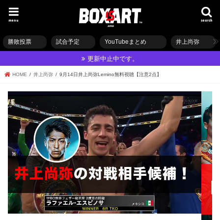
menu
search
勝敗投票
試合予定
YouTubeまとめ
井上尚弥
更新中止中です。
HOME
井上尚弥
9月14日井上尚弥Lemino無料視聴【注意2点】