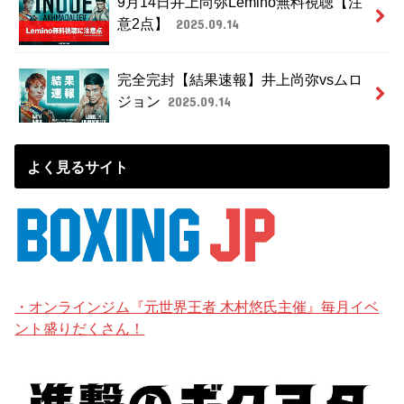
9月14日井上尚弥Lemino無料視聴【注
意2点】
2025.09.14
完全完封【結果速報】井上尚弥vsムロ
ジョン
2025.09.14
よく見るサイト
・オンラインジム『元世界王者 木村悠氏主催』毎月イベ
ント盛りだくさん！