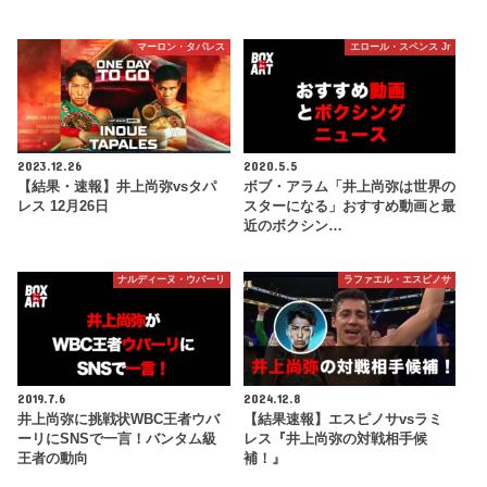
マーロン・タパレス
エロール・スペンス Jr
2023.12.26
2020.5.5
【結果・速報】井上尚弥vsタパ
ボブ・アラム「井上尚弥は世界の
レス 12月26日
スターになる」おすすめ動画と最
近のボクシン…
ナルディーヌ・ウバーリ
ラファエル・エスピノサ
2019.7.6
2024.12.8
井上尚弥に挑戦状WBC王者ウバ
【結果速報】エスピノサvsラミ
ーリにSNSで一言！バンタム級
レス『井上尚弥の対戦相手候
王者の動向
補！』