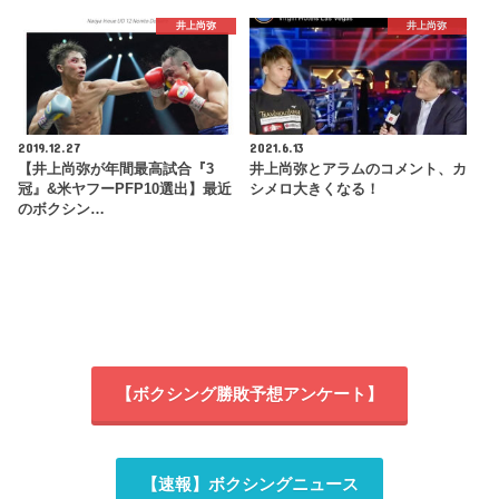
井上尚弥
井上尚弥
2019.12.27
2021.6.13
【井上尚弥が年間最高試合『3
井上尚弥とアラムのコメント、カ
冠』&米ヤフーPFP10選出】最近
シメロ大きくなる！
のボクシン…
【ボクシング勝敗予想アンケート】
【速報】ボクシングニュース