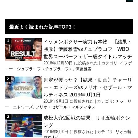
最近よく読まれた記事TOP3！
イケメンボクサー実力も本物！【結果・
勝敗】伊藤雅雪vsチュプラコフ WBO
世界スーパーフェザー級タイトルマッチ
2018年12月30日 に投稿された
|
カテゴリ:
イフゲ
ニー・シュプラコフ（チュプラコフ）
,
伊藤雅雪
判定が覆った？【結果・動画】チャーリ
ー・エドワーズvsフリオ・セザール・マ
ルティネス 2019年9月1日
2019年9月1日 に投稿された
|
カテゴリ:
チャーリ
ー・エドワーズ
,
フリオ・セザール・マルティネス
成松大介2回戦の結果！リオ五輪ボクシ
ング
2016年8月9日 に投稿された
|
カテゴリ:
リオ五輪
,
成松大介