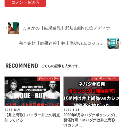
まさかの【結果速報】武居由樹vs1位メディナ
完全完封【結果速報】井上尚弥vsムロジョン
RECOMMEND
こちらの記事も人気です。
ポール・バトラー
ジョンリル・カシメロ
2022.12.9
2020.5.28
【井上尚弥】バトラー井上の弱点
2020年6月ネバダ州ボクシングに
知っている
開催許可！ネバダ州は井上尚弥
vsカシメ…