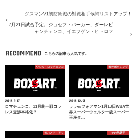
グスマンV1初防衛戦の対戦相手候補リストアップ！
7月21日試合予定。ジョセフ・パーカー、ダーレビ
ャンチェンコ、イエフゲン・ヒトロフ
RECOMMEND
こちらの記事も人気です。
ワシル・ロマチェンコ
海外ボクシング
2016.9.17
2016.12.13
ロマチェンコ、11月統一戦コラ
ララvsフォアマン1月13日WBA世
レス交渉本格化？
界スーパーウェルター級スーパー
王座タ…
モハメド・アリ
その他選手