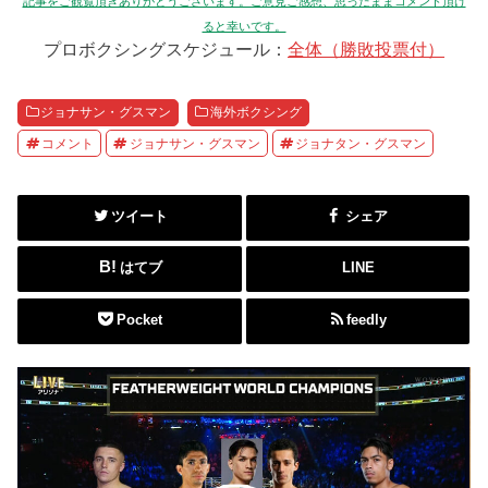
記事をご観覧頂きありがとうございます。ご意見ご感想、思ったままコメント頂け
ると幸いです。
プロボクシングスケジュール：
全体（勝敗投票付）
ジョナサン・グスマン
海外ボクシング
コメント
ジョナサン・グスマン
ジョナタン・グスマン
ツイート
シェア
はてブ
LINE
Pocket
feedly