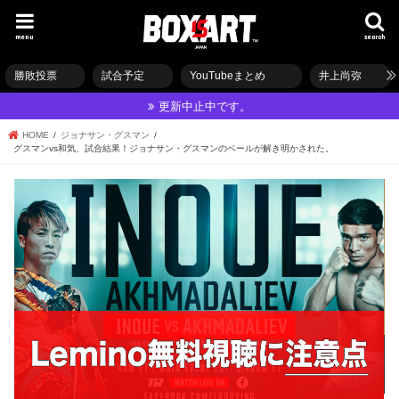
menu
search
勝敗投票
試合予定
YouTubeまとめ
井上尚弥
更新中止中です。
HOME
ジョナサン・グスマン
グスマンvs和気、試合結果！ジョナサン・グスマンのベールが解き明かされた。