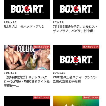
2016.6.22
2016.7.8
R.I.P. ALI モハメド・アリ2
7月8日9日試合予定。カルロス・
ザンブラノ、パガラ、村中優
海外ボクシング
海外ボクシング
2016.9.24
2016.9.29
【無料視聴方法】リナレスvsク
WBC世界王者スティーブンソン
ローラ,WBA・WBC世界ライト級
次戦の対戦相手候補
王座統一…
海外ボクシング
海外ボクシング