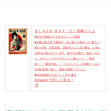
ＢＬＡＣＫ‐ＢＯＸ（１）高橋ツトム
■長谷川穂積おすすめボクシング漫画
■父親は殺人罪で服役中。兄も殺人で捕まった“殺人一
家”の次男、石田凌駕。凌駕本人にも兄が捕まった殺人
の関与が疑われている中、獄中の父親の「指令」のも
と、ボクシングのプロテストに挑むーー。『地雷
震』、『爆音列島』、『スカイハイ』の高橋ツトムが
圧倒的筆致で描く、漆黒の拳闘ノワール！
■Kindle版購入でポイント20％還元
Amazonで詳しく見る！