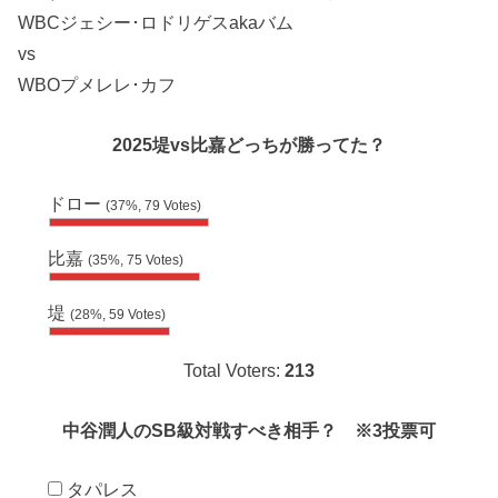
WBCジェシー･ロドリゲスakaバム
vs
WBOプメレレ･カフ
2025堤vs比嘉どっちが勝ってた？
ドロー
(37%, 79 Votes)
比嘉
(35%, 75 Votes)
堤
(28%, 59 Votes)
Total Voters:
213
中谷潤人のSB級対戦すべき相手？ ※3投票可
タパレス