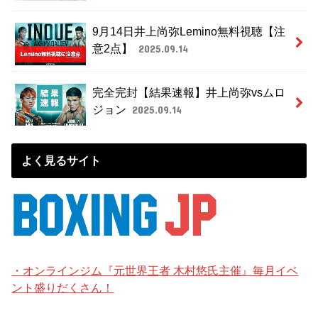
9月14日井上尚弥Lemino無料視聴【注
意2点】
2025.09.14
完全完封【結果速報】井上尚弥vsムロ
ジョン
2025.09.14
よく見るサイト
・オンラインジム『元世界王者 木村悠氏主催』毎月イベ
ント盛りだくさん！