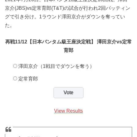
京介(JBS)vs定常育郎(T&T)の試合が行われ2回バッティン
グで引き分け。1ラウンド澤田京介がダウンを奪ってい
た。
再戦11/12【日本バンタム級王座決定戦】 澤田京介vs定常
育郎
澤田京介（1戦目でダウンを奪う）
定常育郎
View Results