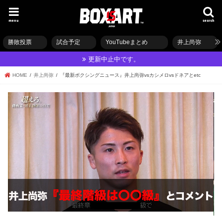
menu
search
勝敗投票
試合予定
YouTubeまとめ
井上尚弥
更新中止中です。
HOME
井上尚弥
『最新ボクシングニュース』井上尚弥vsカシメロvsドネアとetc