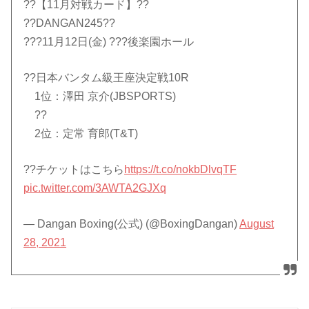
??【11月対戦カード】??
??DANGAN245??
???11月12日(金) ???後楽園ホール
??日本バンタム級王座決定戦10R
1位：澤田 京介(JBSPORTS)
??
2位：定常 育郎(T&T)
??チケットはこちら
https://t.co/nokbDlvqTF
pic.twitter.com/3AWTA2GJXq
— Dangan Boxing(公式) (@BoxingDangan)
August
28, 2021