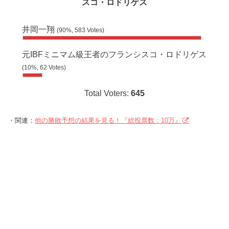
スコ・ロドリゲス
井岡一翔
(90%, 583 Votes)
元IBFミニマム級王者のフランシスコ・ロドリゲス
(10%, 62 Votes)
Total Voters:
645
・関連：
他の勝敗予想の結果を見る！『総投票数：10万』