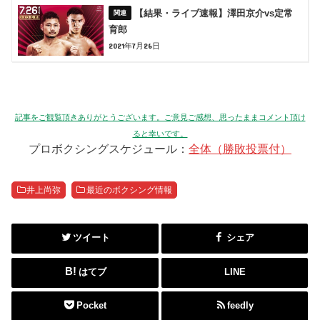
【結果・ライブ速報】澤田京介vs定常
育郎
2021年7月26日
記事をご観覧頂きありがとうございます。ご意見ご感想、思ったままコメント頂け
ると幸いです。
プロボクシングスケジュール：
全体（勝敗投票付）
井上尚弥
最近のボクシング情報
ツイート
シェア
はてブ
LINE
Pocket
feedly