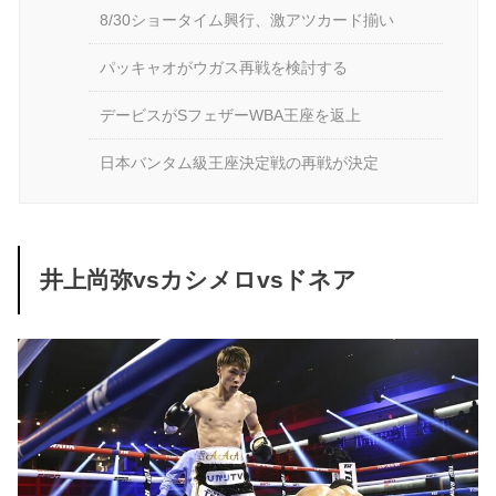
8/30ショータイム興行、激アツカード揃い
パッキャオがウガス再戦を検討する
デービスがSフェザーWBA王座を返上
日本バンタム級王座決定戦の再戦が決定
井上尚弥vsカシメロvsドネア