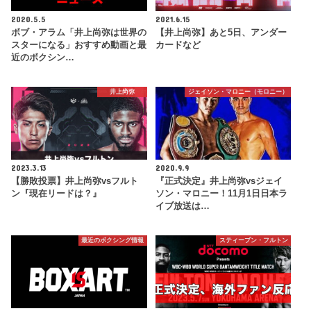
2020.5.5
2021.6.15
ボブ・アラム「井上尚弥は世界の
【井上尚弥】あと5日、アンダー
スターになる」おすすめ動画と最
カードなど
近のボクシン…
井上尚弥
ジェイソン・マロニー（モロニー）
2023.3.13
2020.9.9
【勝敗投票】井上尚弥vsフルト
『正式決定』井上尚弥vsジェイ
ン『現在リードは？』
ソン・マロニー！11月1日日本ラ
イブ放送は…
最近のボクシング情報
スティーブン・フルトン