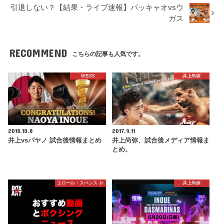
引退しない？【結果・ライブ速報】パッキャオvsウ
ガス
RECOMMEND
こちらの記事も人気です。
WBSS
井上尚弥
2018.10.8
2017.9.11
井上vsパヤノ 試合後情報まとめ
井上尚弥、試合後メディア情報ま
とめ。
エロール・スペンス Jr
井上尚弥