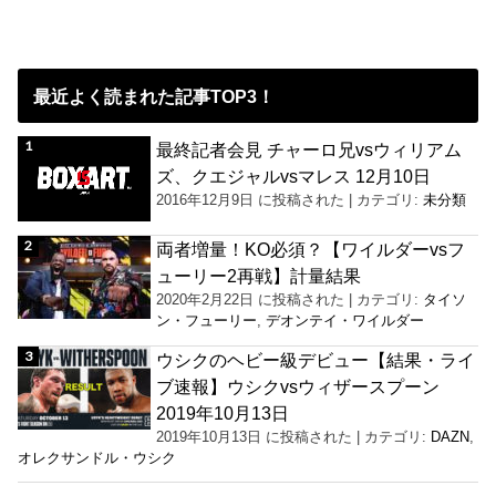
最近よく読まれた記事TOP3！
最終記者会見 チャーロ兄vsウィリアム
ズ、クエジャルvsマレス 12月10日
2016年12月9日 に投稿された
|
カテゴリ:
未分類
両者増量！KO必須？【ワイルダーvsフ
ューリー2再戦】計量結果
2020年2月22日 に投稿された
|
カテゴリ:
タイソ
ン・フューリー
,
デオンテイ・ワイルダー
ウシクのヘビー級デビュー【結果・ライ
ブ速報】ウシクvsウィザースプーン
2019年10月13日
2019年10月13日 に投稿された
|
カテゴリ:
DAZN
,
オレクサンドル・ウシク