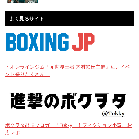
よく見るサイト
・オンラインジム『元世界王者 木村悠氏主催』毎月イベ
ント盛りだくさん！
ボクヲタ趣味ブロガー『Tokky』！フィクション小説、お
店レポ