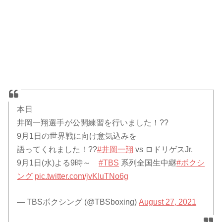
本日
井岡一翔選手が公開練習を行いました！??
9月1日の世界戦に向け意気込みを
語ってくれました！??
#井岡一翔
vs ロドリゲスJr.
9月1日(水)よる9時～
#TBS
系列全国生中継
#ボクシ
ング
pic.twitter.com/jvKIuTNo6g
— TBSボクシング (@TBSboxing)
August 27, 2021