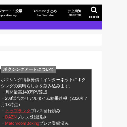
ンケート・投票
Youtubeまとめ
井上尚弥
questionary
Box Youtube
MONSTER
search
ボクシングアートについて
ボクシング情報発信！インターネットにボク
シングの素晴らしさを刻み込みます。
・月間最高148万PV達成
・298試合のリアルタイム結果速報（2020年7
月13時点）
・
トップランク
プレス登録済み
・
DAZN
プレス登録済み
・
MatchroomBoxing
プレス登録済み