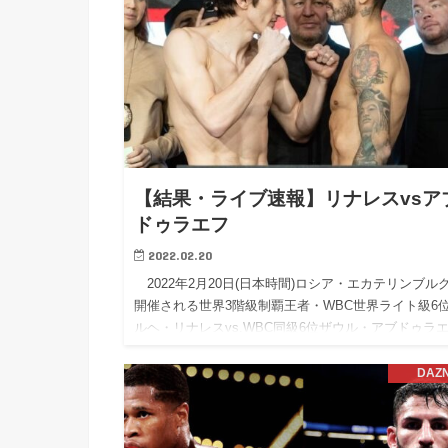
【結果・ライブ速報】リナレスvsア
ドゥラエフ
2022.02.20
2022年2月20日(日本時間)ロシア・エカテリンブル
開催される世界3階級制覇王者・WBC世界ライト級6
ルヘ・リナレスvs.WBC同級6位ザウル・アブドゥラ
（ロシア）の試合結果・内容・勝敗をライブでお届け
し…
DAZ