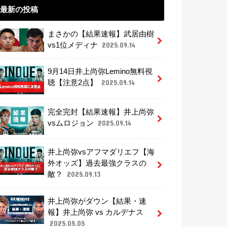
最新の投稿
まさかの【結果速報】武居由樹
vs1位メディナ
2025.09.14
9月14日井上尚弥Lemino無料視
聴【注意2点】
2025.09.14
完全完封【結果速報】井上尚弥
vsムロジョン
2025.09.14
井上尚弥vsアフマダリエフ【海
外オッズ】過去最強クラスの
敵？
2025.09.13
井上尚弥がダウン【結果・速
報】井上尚弥 vs カルデナス
2025.05.05