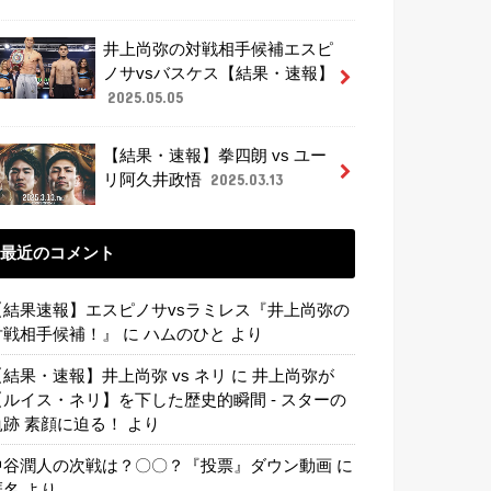
井上尚弥の対戦相手候補エスピ
ノサvsバスケス【結果・速報】
2025.05.05
【結果・速報】拳四朗 vs ユー
リ阿久井政悟
2025.03.13
最近のコメント
【結果速報】エスピノサvsラミレス『井上尚弥の
対戦相手候補！』
に
ハムのひと
より
【結果・速報】井上尚弥 vs ネリ
に
井上尚弥が
【ルイス・ネリ】を下した歴史的瞬間 - スターの
軌跡 素顔に迫る！
より
中谷潤人の次戦は？〇〇？『投票』ダウン動画
に
匿名
より