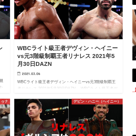
レ
WBCライト級王者デヴィン・ヘイニー
vs元3階級制覇王者リナレス 2021年5
月30日DAZN
2021.03.06
正規
WBCライト級王者デヴィン・ヘイニーvs元3階級制覇王
た
者リナレス 2021年5月30日DAZN WBCライト級王者デ
時
ヴィン・ヘイニーvs元3階級制覇王者ホルヘ・リナレス
トゥナ
デビン・ハニー（ヘイニー）
は、2021年5月DAZNカードの見出しとなるライ…