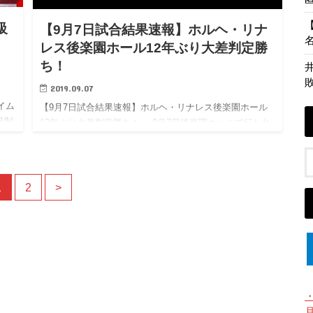
級
【9月7日試合結果速報】ホルヘ・リナ
レス後楽園ホール12年ぶり大差判定勝
ち！
2019.09.07
イム
【9月7日試合結果速報】ホルヘ・リナレス後楽園ホール
級制
12年ぶり大差判定勝ち！ 9月7日後楽園ホールで行われ
モ
た日本ウェルター級タイトルマッチ永野祐樹選手の防衛
で
戦のセミファイナルに出場した元世界3階級制覇王者ホル
ヘ・リナレ…
1
2
>