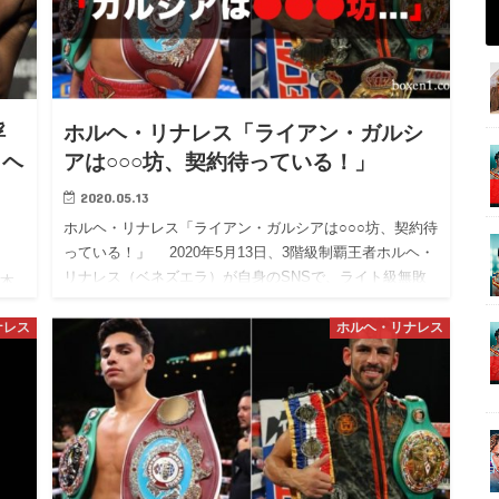
浮
ホルヘ・リナレス「ライアン・ガルシ
、ヘ
アは○○○坊、契約待っている！」
2020.05.13
ホルヘ・リナレス「ライアン・ガルシアは○○○坊、契約待
っている！」 2020年5月13日、3階級制覇王者ホルヘ・
！
リナレス（ベネズエラ）が自身のSNSで、ライト級無敗
日本
のライアン・ガルシア（アメリカ）に、 「私は契約につ
受け
い…
ナレス
ホルヘ・リナレス