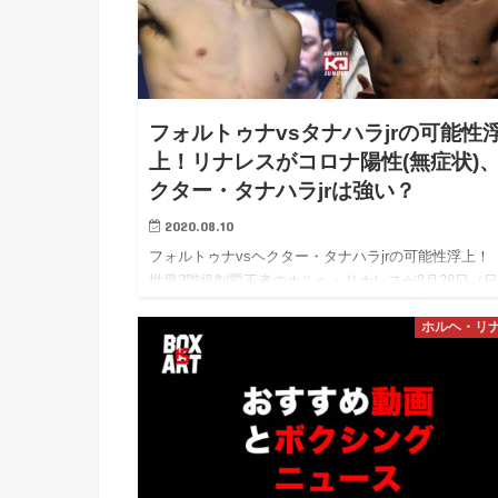
フォルトゥナvsタナハラjrの可能性
上！リナレスがコロナ陽性(無症状)
クター・タナハラjrは強い？
2020.08.10
フォルトゥナvsヘクター・タナハラjrの可能性浮上
世界3階級制覇王者のホルヘ・リナレスが8月28日（
29日）に米国で試合をするため8月4日にPCR検査を
ホルヘ・リ
たところ、8月6日に新型コロナウイルス感染が判明し
た。…