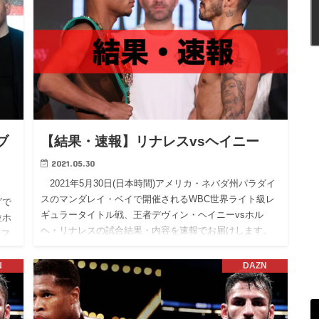
ブ
【結果・速報】リナレスvsヘイニー
2021.05.30
2021年5月30日(日本時間)アメリカ・ネバダ州パラダイ
スのマンダレイ・ベイで開催されるWBC世界ライト級レ
グで
ギュラータイトル戦、王者デヴィン・ヘイニーvsホル
位ホ
ヘ・リナレスの試合結果・内容を速報でお届けします。
エフ
※内容は…
N
DAZN