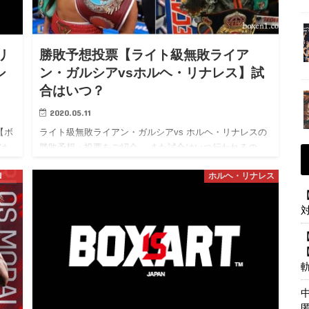
リ
勝敗予想投票【ライト級無敗ライア
シ
ン・ガルシアvsホルヘ・リナレス】試
合はいつ？
2020.05.11
【ボ
ライト級無敗ライアン・ガルシアvs ホルヘ・リナレスの
は
勝敗予想・投票をご紹介。 また試合はいつ行われるの
予
か？状況をお伝えします。 勝敗予想投票【ライト級無敗
N
ホルヘ・リナレス
sリ
ライアン・ガルシアvsホルヘ・リナレス】試合はいつ？
若手ホープ…