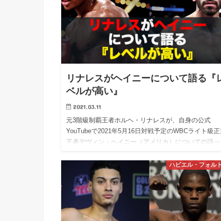
リナレスがヘイニーについて語る『
ベルが高い』
2021.03.11
元3階級制覇王者ホルヘ・リナレスが、自身の公式
YouTubeで2021年5月16日対戦予定のWBCライト級
王者デヴィン・ヘイニー（アメリカ）についての語っ
内容を簡単にご紹介。 ※4月1日正式に5月30日（日本
間）…
ハビエル・フォル