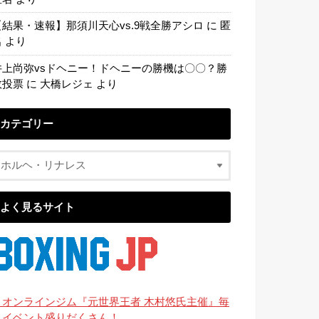
【結果・速報】那須川天心vs.9戦全勝アシロ
に
匿
名
より
井上尚弥vsドヘニー！ドヘニーの勝機は〇〇？勝
敗投票
に
大橋レジェ
より
カテゴリー
よく見るサイト
・オンラインジム『元世界王者 木村悠氏主催』毎
月イベント盛りだくさん！