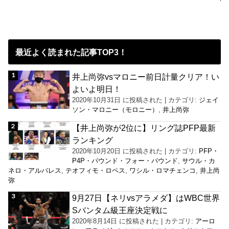
最近よく読まれた記事TOP3！
井上尚弥vsマロニー前日計量クリア！い
よいよ明日！
2020年10月31日 に投稿された
|
カテゴリ:
ジェイ
ソン・マロニー（モロニー）
,
井上尚弥
【井上尚弥が2位に】リング誌PFP最新
ランキング
2020年10月20日 に投稿された
|
カテゴリ:
PFP・
P4P・パウンド・フォー・パウンド
,
サウル・カ
ネロ・アルバレス
,
テオフィモ・ロペス
,
ワシル・ロマチェンコ
,
井上尚
弥
9月27日【ネリvsアラメダ】はWBC世界
Sバンタム級王座決定戦に
2020年8月14日 に投稿された
|
カテゴリ:
アーロ