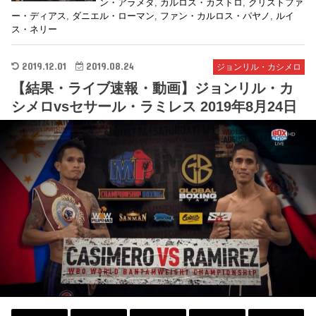
ン・アラメダ
,
カルロス・カストロ
,
クリストファ
ー・ディアス
,
ダニエル・ローマン
,
ファン・カルロス・パヤノ
,
ルイ
ス・ネリー
2019.12.01
2019.08.24
ジョンリル・カシメロ
【結果・ライブ速報・動画】ジョンリル・カ
シメロvsセサール・ラミレス 2019年8月24日