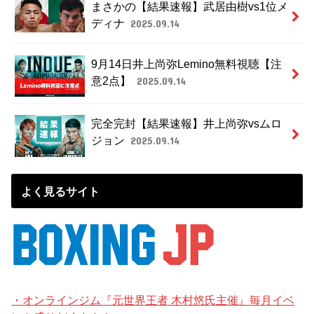
まさかの【結果速報】武居由樹vs1位メ
ディナ
2025.09.14
9月14日井上尚弥Lemino無料視聴【注
意2点】
2025.09.14
完全完封【結果速報】井上尚弥vsムロ
ジョン
2025.09.14
よく見るサイト
・オンラインジム『元世界王者 木村悠氏主催』毎月イベ