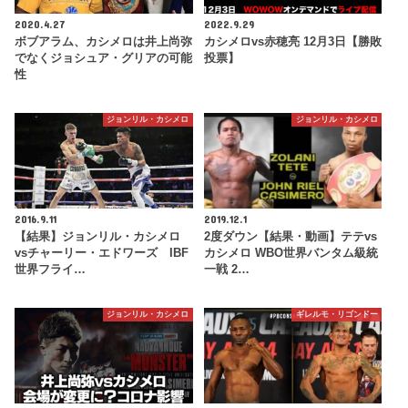
2020.4.27
2022.9.29
ボブアラム、カシメロは井上尚弥
カシメロvs赤穂亮 12月3日【勝敗
でなくジョシュア・グリアの可能
投票】
性
ジョンリル・カシメロ
ジョンリル・カシメロ
2016.9.11
2019.12.1
【結果】ジョンリル・カシメロ
2度ダウン【結果・動画】テテvs
vsチャーリー・エドワーズ IBF
カシメロ WBO世界バンタム級統
世界フライ…
一戦 2…
ジョンリル・カシメロ
ギレルモ・リゴンドー