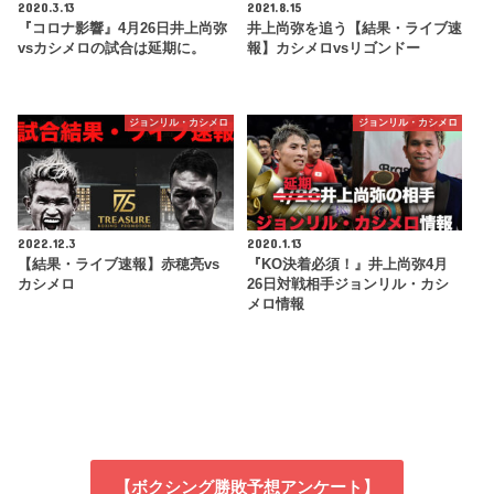
2020.3.13
2021.8.15
『コロナ影響』4月26日井上尚弥
井上尚弥を追う【結果・ライブ速
vsカシメロの試合は延期に。
報】カシメロvsリゴンドー
ジョンリル・カシメロ
ジョンリル・カシメロ
2022.12.3
2020.1.13
【結果・ライブ速報】赤穂亮vs
『KO決着必須！』井上尚弥4月
カシメロ
26日対戦相手ジョンリル・カシ
メロ情報
【ボクシング勝敗予想アンケート】