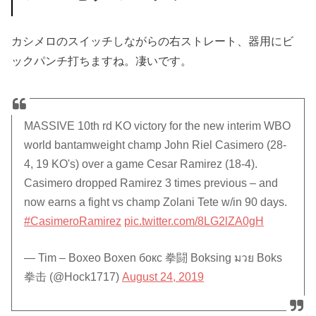
カシメロのスイッチしながらの右ストレート、器用にビ
ックパンチ打ちますね。凄いです。
MASSIVE 10th rd KO victory for the new interim WBO
world bantamweight champ John Riel Casimero (28-
4, 19 KO's) over a game Cesar Ramirez (18-4).
Casimero dropped Ramirez 3 times previous – and
now earns a fight vs champ Zolani Tete w/in 90 days.
#CasimeroRamirez
pic.twitter.com/8LG2lZA0gH
— Tim – Boxeo Boxen бокс 拳闘 Boksing มวย Boks
拳击 (@Hock1717)
August 24, 2019