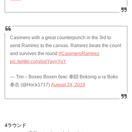
Casimero with a great counterpunch in the 3rd to
send Ramirez to the canvas. Ramirez beats the count
and survives the round
#CasimeroRamirez
pic.twitter.com/pslYaynYoY
— Tim – Boxeo Boxen бокс 拳闘 Boksing มวย Boks
拳击 (@Hock1717)
August 24, 2019
4ラウンド