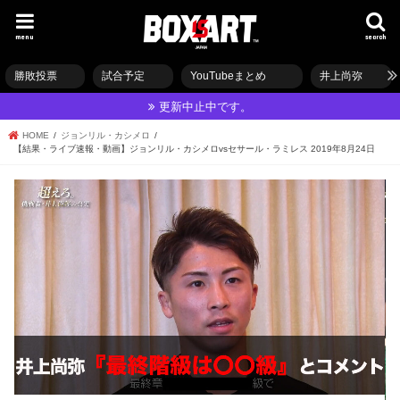
menu
search
勝敗投票
試合予定
YouTubeまとめ
井上尚弥
更新中止中です。
HOME
ジョンリル・カシメロ
【結果・ライブ速報・動画】ジョンリル・カシメロvsセサール・ラミレス 2019年8月24日