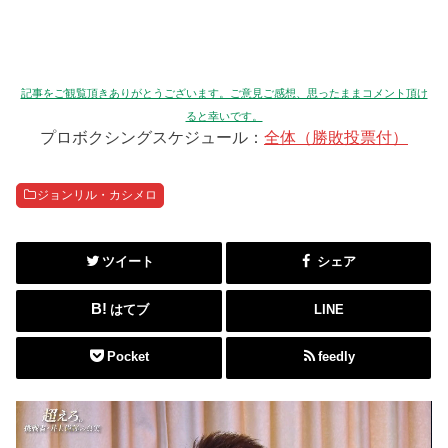
記事をご観覧頂きありがとうございます。ご意見ご感想、思ったままコメント頂け
ると幸いです。
プロボクシングスケジュール：
全体（勝敗投票付）
ジョンリル・カシメロ
ツイート
シェア
はてブ
LINE
Pocket
feedly