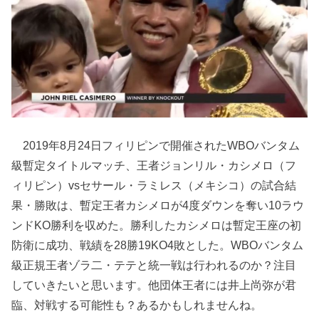
2019年8月24日フィリピンで開催されたWBOバンタム
級暫定タイトルマッチ、王者ジョンリル・カシメロ（フ
ィリピン）vsセサール・ラミレス（メキシコ）の試合結
果・勝敗は、暫定王者カシメロが4度ダウンを奪い10ラウ
ンドKO勝利を収めた。勝利したカシメロは暫定王座の初
防衛に成功、戦績を28勝19KO4敗とした。WBOバンタム
級正規王者ゾラ二・テテと統一戦は行われるのか？注目
していきたいと思います。他団体王者には井上尚弥が君
臨、対戦する可能性も？あるかもしれませんね。