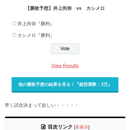
【勝敗予想】井上尚弥 vs カシメロ
井上尚弥『勝利』
カシメロ『勝利』
View Results
他の勝敗予想の結果を見る！『総投票数：3万』
早く試合決まって欲しい・・・・・
目次リンク
[
非表示
]