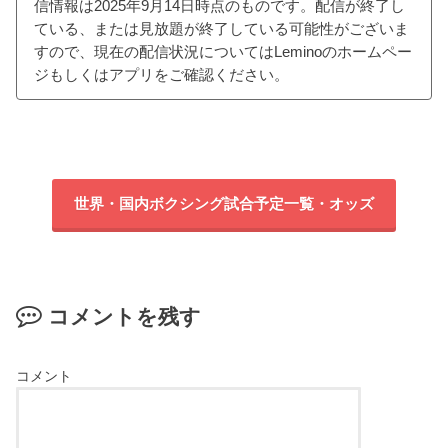
信情報は2025年9月14日時点のものです。配信が終了し
ている、または見放題が終了している可能性がございま
すので、現在の配信状況についてはLeminoのホームペー
ジもしくはアプリをご確認ください。
世界・国内ボクシング試合予定一覧・オッズ
コメントを残す
コメント