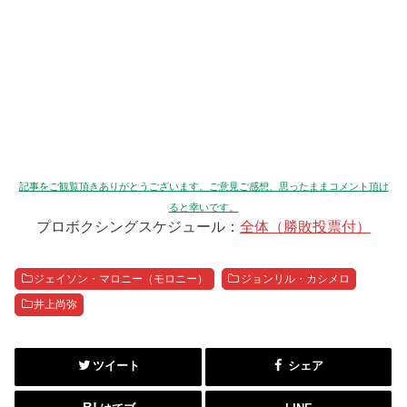
記事をご観覧頂きありがとうございます。ご意見ご感想、思ったままコメント頂け
ると幸いです。
プロボクシングスケジュール：
全体（勝敗投票付）
ジェイソン・マロニー（モロニー）
ジョンリル・カシメロ
井上尚弥
ツイート
シェア