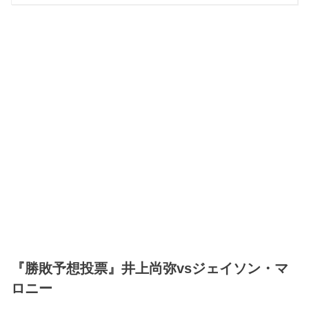
『勝敗予想投票』井上尚弥vsジェイソン・マ
ロニー