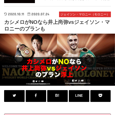
2020.10.11
2020.07.24
ジェイソン・マロニー（モロニー）
カシメロがNOなら井上尚弥vsジェイソン・マ
ロニーのプランも
LINE