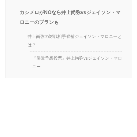
カシメロがNOなら井上尚弥vsジェイソン・マ
ロニーのプランも
井上尚弥の対戦相手候補ジェイソン・マロニーと
は？
『勝敗予想投票』井上尚弥vsジェイソン・マロ
ニー