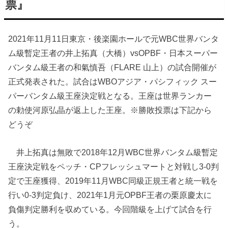
票』
2021年11月11日東京・後楽園ホールで元WBC世界バンタ
ム級暫定王者の井上拓真（大橋）vsOPBF・日本スーパー
バンタム級王者の和氣慎吾（FLARE 山上）の試合開催が
正式発表された。試合はWBOアジア・パシフィック スー
パーバンタム級王座決定戦となる。王座は世界ランカー
の勅使河原弘晶が返上した王座。※勝敗投票は下記から
どうぞ
井上拓真は無敗で2018年12月WBC世界バンタム級暫定
王座決定戦をペッチ・CPフレッシュマートと対戦し3-0判
定で王座獲得、2019年11月WBC同級正規王者と統一戦を
行い0-3判定負け、2021年1月元OPBF王者の栗原慶太に
負傷判定勝利を収めている。今回階級を上げて試合を行
う。