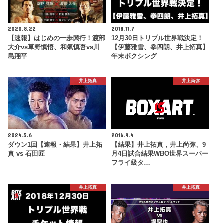
2020.8.22
2018.11.7
【速報】はじめの一歩興行！渡部
12月30日トリプル世界戦決定！
大介vs草野慎悟、和氣慎吾vs川
【伊藤雅雪、拳四朗、井上拓真】
島翔平
年末ボクシング
井上拓真
井上尚弥
2024.5.6
2016.9.4
ダウン1回【速報・結果】井上拓
【結果】井上拓真，井上尚弥、9
真 vs 石田匠
月4日試合結果WBO世界スーパー
フライ級タ…
井上拓真
井上拓真