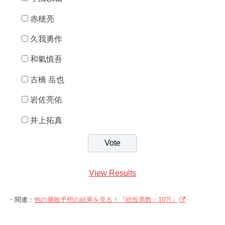
赤穂亮
久我勇作
和氣慎吾
古橋 岳也
岩佐亮佑
井上拓真
View Results
・関連：
他の勝敗予想の結果を見る！『総投票数：10万』