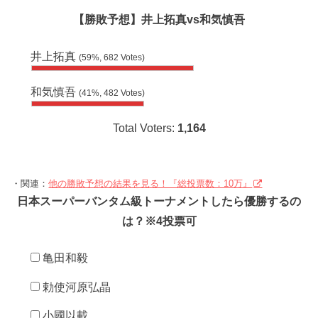
【勝敗予想】井上拓真vs和気慎吾
井上拓真
(59%, 682 Votes)
和気慎吾
(41%, 482 Votes)
Total Voters:
1,164
・関連：
他の勝敗予想の結果を見る！『総投票数：10万』
日本スーパーバンタム級トーナメントしたら優勝するの
は？※4投票可
亀田和毅
勅使河原弘晶
小國以載