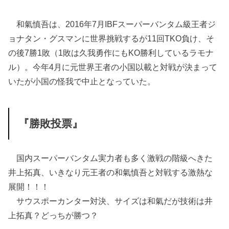
和氣慎吾は、2016年7月IBFスーパーバンタム級王者ジ
ョナタン・グスマンに世界挑戦するが11回TKO負け、そ
の後7勝1敗（1敗は久我勇作にもKO勝利しているラモナ
ル）。今年4月に元世界王者の小国以載と対戦が決まって
いたが小国の怪我で中止となっていた。
『勝敗投票』
国内スーパーバンタム実力者も多く激戦の階級へきた
井上拓真、いきなり元王者の和氣慎吾と対戦する激熱な
展開！！！
サウスポーカンター対決、サイズは和氣だが技術は井
上拓真？どっちが勝つ？