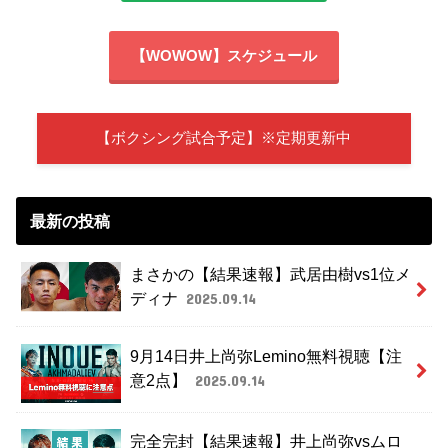
【WOWOW】スケジュール
【ボクシング試合予定】※定期更新中
最新の投稿
まさかの【結果速報】武居由樹vs1位メ
ディナ
2025.09.14
9月14日井上尚弥Lemino無料視聴【注
意2点】
2025.09.14
完全完封【結果速報】井上尚弥vsムロ