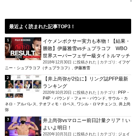
最近よく読まれた記事TOP3！
イケメンボクサー実力も本物！【結果・
勝敗】伊藤雅雪vsチュプラコフ WBO
世界スーパーフェザー級タイトルマッチ
2018年12月30日 に投稿された
|
カテゴリ:
イフゲ
ニー・シュプラコフ（チュプラコフ）
,
伊藤雅雪
【井上尚弥が2位に】リング誌PFP最新
ランキング
2020年10月20日 に投稿された
|
カテゴリ:
PFP・
P4P・パウンド・フォー・パウンド
,
サウル・カ
ネロ・アルバレス
,
テオフィモ・ロペス
,
ワシル・ロマチェンコ
,
井上尚
弥
井上尚弥vsマロニー前日計量クリア！い
よいよ明日！
2020年10月31日 に投稿された
|
カテゴリ:
ジェイ