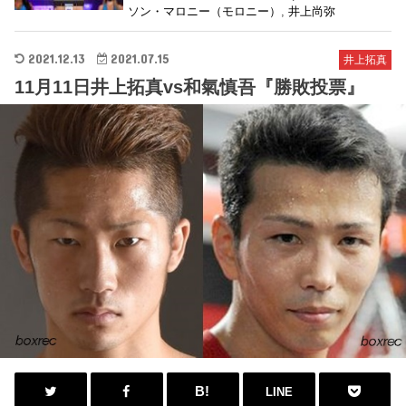
ソン・マロニー（モロニー）
,
井上尚弥
2021.12.13
2021.07.15
井上拓真
11月11日井上拓真vs和氣慎吾『勝敗投票』
LINE