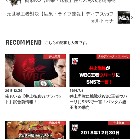
衝撃KO【結果・速報】佐々木尽vs湯場海樹
元世界王者対決【結果・ライブ速報】ディアスvsフ
ォルトゥナ
RECOMMEND
こちらの記事も人気です。
井上拓真
ナルディーヌ・ウバーリ
2018.12.30
2019.7.6
俺もいる【井上拓真vsサラパッ
井上尚弥に挑戦状WBC王者ウバ
ト】試合前情報！
ーリにSNSで一言！バンタム級
王者の動向
和氣慎吾
井上拓真