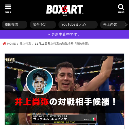
menu
search
勝敗投票
試合予定
YouTubeまとめ
井上尚弥
更新中止中です。
HOME
井上拓真
11月11日井上拓真vs和氣慎吾『勝敗投票』