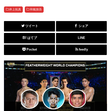
井上拓真
和氣慎吾
ツイート
シェア
はてブ
LINE
Pocket
feedly