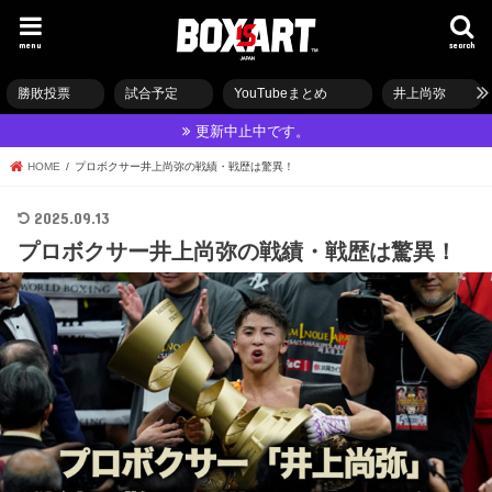
menu
search
勝敗投票
試合予定
YouTubeまとめ
井上尚弥
更新中止中です。
HOME
プロボクサー井上尚弥の戦績・戦歴は驚異！
2025.09.13
プロボクサー井上尚弥の戦績・戦歴は驚異！