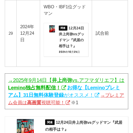
WBO・IBF1位グッド
マン
2024年
12月24日
12月24
試合前
29
井上尚弥vsグッ
日
ドマン『武居の
相手は？』
2024年10月24日
→2025年9月14日【
井上尚弥
vs.アフマダリエフ】は
Lemino独占無料配信！
お得な【Leminoプレミ
アム】31日無料体験登録
がオススメ！
→プレミア
ム会員は
高画質
視聴可能！
※1
12月24日井上尚弥vsグッドマン『武居
の相手は？』