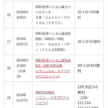
WBA世界バンタム級タイ
2018年5
トルマッチ
1R 1:52 TKO勝
16
月25日
王者：ジェイミー・マク
利
ドネル（イギリス）
WBA世界バンタム級初防
2018年
衛戦・WBSS一回戦
17
1R 1:10 KO勝利
10月7日
ファン・カルロス・パヤ
ノ（ドミニカ共和国）
2019年5
WBA世界バンタム級防衛
2R 1:19 KO勝
月18日
戦2・WBSS準決勝
18
利
（日本
エマニュエル・ロドリゲ
19）
ス(プエルトリコ)
12R 判定3-0
勝利
WBSS決勝戦
2019年
ノニト・ドネア(フィ
（116-
19
11月7日
リピン)
111,114-