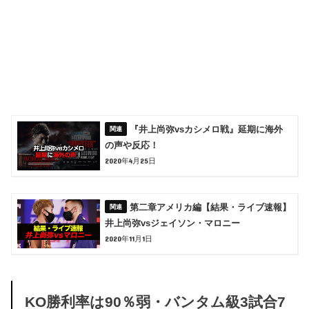
『井上尚弥vsカシメロ戦』延期に海外
の声や反応！
2020年4月25日
第二章アメリカ編【結果・ライブ速報】
井上尚弥vsジェイソン・マロニー
2020年11月1日
KO勝利率は90％弱・バンタム級3試合7