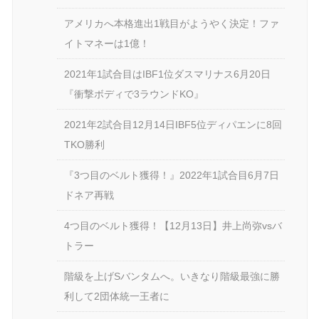
アメリカへ本格進出1戦目がようやく決定！ファ
イトマネーは1億！
2021年1試合目はIBF1位ダスマリナス6月20日
『衝撃ボディで3ラウンドKO』
2021年2試合目12月14日IBF5位ディパエンに8回
TKO勝利
『3つ目のベルト獲得！』2022年1試合目6月7日
ドネア再戦
4つ目のベルト獲得！【12月13日】井上尚弥vsバ
トラー
階級を上げSバンタムへ。いきなり階級最強に勝
利して2団体統一王者に