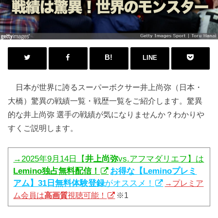
LINE
日本が世界に誇るスーパーボクサー井上尚弥（日本・
大橋）驚異の戦績一覧・戦歴一覧をご紹介します。驚異
的な井上尚弥 選手の戦績が気になりませんか？わかりや
すくご説明します。
→2025年9月14日【
井上尚弥
vs.アフマダリエフ】は
Lemino独占無料配信！
お得な【Leminoプレミ
アム】31日無料体験登録
がオススメ！
→プレミア
ム会員は
高画質
視聴可能！
※1