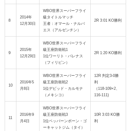
WBO世界スーパーフライ
2014年
級タイトルマッチ
8
2R 3:01 KO勝利
12月30日
王者：オマール・ナルバ
エス（アルゼンチン）
WBO世界スーパーフライ
2015年
級王座防衛戦1
9
2R 1:20 KO勝利
12月29日
1位ワーリト・パレナス
（フィリピン）
WBO世界スーパーフライ
12R 判定3-0勝
2016年5
級王座防衛戦2
利
10
月8日
1位デビッド・カルモナ
（118-109×2、
（メキシコ）
116-111)
WBO世界スーパーフライ
2016年9
級王座防衛戦3
10R 3:03 KO勝
11
月4日
1位ペッバーンボーン・ゴ
利
ーキャットジム（タイ）