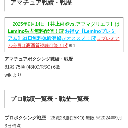
アマチュア戦績・戦歴
→2025年9月14日【
井上尚弥
vs.アフマダリエフ】は
Lemino独占無料配信！
お得な【Leminoプレミ
アム】31日無料体験登録
がオススメ！
→プレミア
ム会員は
高画質
視聴可能！
※1
アマチュアボクシング戦績・戦歴
81戦 75勝 (48KO/RSC) 6敗
wikiより
プロ戦績一覧表・戦歴一覧表
プロボクシング戦歴
：28戦28勝(25KO) 無敗 ※2024年9月
3日時点