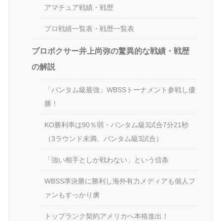
アマチュア戦績・戦歴
プロ戦績一覧表・戦歴一覧表
プロボクサー井上尚弥の驚異的な戦績・戦歴
の解説
「バンタム級最強」WBSSトーナメント参戦し優
勝！
KO勝利率は90％弱・バンタム級3試合7分21秒
（3ラウンド未満、バンタム級3試合）
「強い相手としか戦わない」という信条
WBSS準決勝に勝利し海外有力メディアも個人フ
ァンもすっかり虜
トップランク契約アメリカへ本格進出！