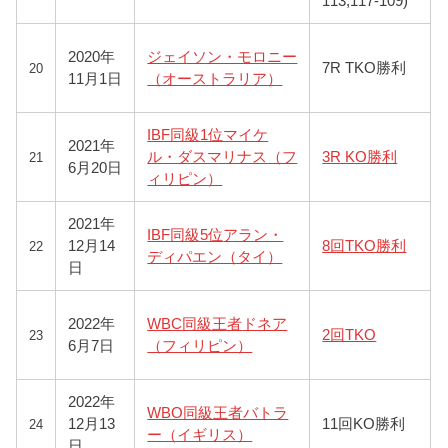
113,117-109)
2020年
ジェイソン・モロニー
7R TKO勝利
20
11月1日
（オーストラリア）
IBF同級1位マイケ
2021年
ル・​ダスマリナス（フ
3R KO勝利
21
6月20日
ィリピン）
2021年
IBF同級5位
アラン・
12月14
8回TKO勝利
22
ディパエン（タイ）
日
2022年
WBC同級王者
ドネア
2回TKO
23
6月7日
（フィリピン）
2022年
WBO同級王者バトラ
12月13
11回KO勝利
24
ー（イギリス）
日