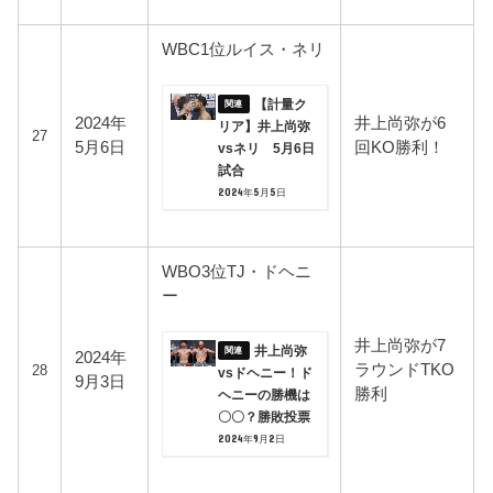
WBC1位ルイス・ネリ
【計量ク
2024年
井上尚弥が6
リア】井上尚弥
27
5月6日
回KO勝利！
vsネリ 5月6日
試合
2024年5月5日
WBO3位TJ・ドヘニ
ー
井上尚弥が7
井上尚弥
2024年
ラウンドTKO
28
vsドヘニー！ド
9月3日
勝利
ヘニーの勝機は
〇〇？勝敗投票
2024年9月2日