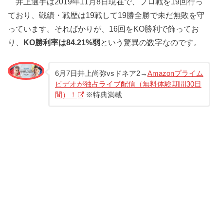
井上選手は2019年11月8日現在で、プロ戦を19回行っ
ており、戦績・戦歴は19戦して19勝全勝で未だ無敗を守
っています。そればかりが、16回をKO勝利で飾ってお
り、
KO勝利率は84.21%弱
という驚異の数字なのです。
6月7日井上尚弥vsドネア2→
Amazonプライム
ビデオが独占ライブ配信（無料体験期間30日
間）！
※特典満載