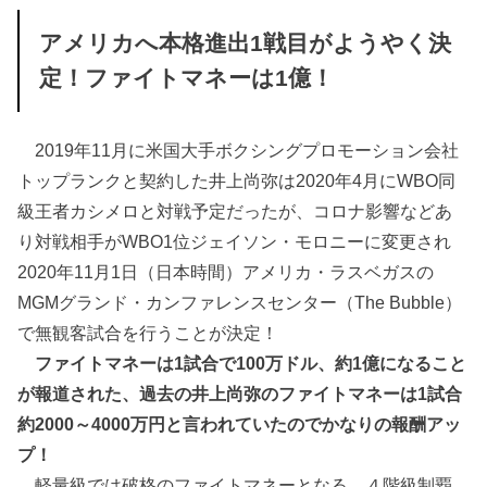
アメリカへ本格進出1戦目がようやく決
定！ファイトマネーは1億！
2019年11月に米国大手ボクシングプロモーション会社
トップランクと契約した井上尚弥は2020年4月にWBO同
級王者カシメロと対戦予定だったが、コロナ影響などあ
り対戦相手がWBO1位ジェイソン・モロニーに変更され
2020年11月1日（日本時間）アメリカ・ラスベガスの
MGMグランド・カンファレンスセンター（The Bubble）
で無観客試合を行うことが決定！
ファイトマネーは1試合で100万ドル、約1億になること
が報道された、過去の井上尚弥のファイトマネーは1試合
約2000～4000万円と言われていたのでかなりの報酬アッ
プ！
軽量級では破格のファイトマネーとなる。４階級制覇