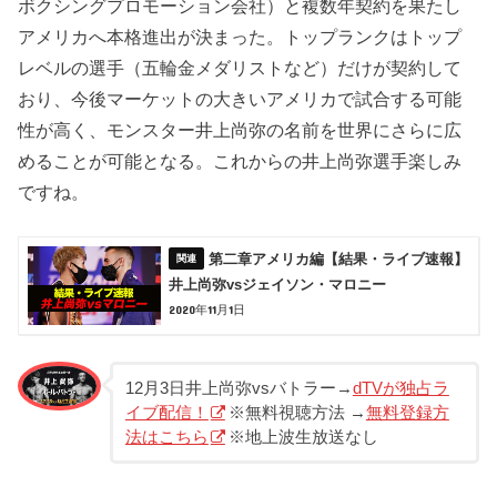
ボクシングプロモーション会社）と複数年契約を果たし
アメリカへ本格進出が決まった。トップランクはトップ
レベルの選手（五輪金メダリストなど）だけが契約して
おり、今後マーケットの大きいアメリカで試合する可能
性が高く、モンスター井上尚弥の名前を世界にさらに広
めることが可能となる。これからの井上尚弥選手楽しみ
ですね。
第二章アメリカ編【結果・ライブ速報】
井上尚弥vsジェイソン・マロニー
2020年11月1日
12月3日井上尚弥vsバトラー→
dTVが独占ラ
イブ配信！
※無料視聴方法 →
無料登録方
法はこちら
※地上波生放送なし