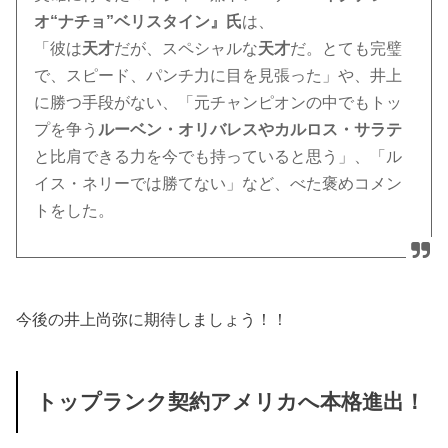
オ“ナチョ”ベリスタイン』氏
は、
「彼は
天才
だが、スペシャルな
天才
だ。とても完璧
で、スピード、パンチ力に目を見張った」や、井上
に勝つ手段がない、「元チャンピオンの中でもトッ
プを争う
ルーベン・オリバレスやカルロス・サラテ
と比肩できる力を今でも持っていると思う」、「ル
イス・ネリーでは勝てない」など、べた褒めコメン
トをした。
今後の井上尚弥に期待しましょう！！
トップランク契約アメリカへ本格進出！