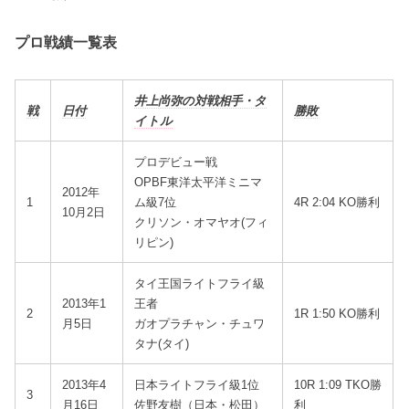
プロ戦績一覧表
井上尚弥の対戦相手・タ
戦
日付
勝敗
イトル
プロデビュー戦
OPBF東洋太平洋ミニマ
2012年
1
ム級7位
4R 2:04 KO勝利
10月2日
クリソン・オマヤオ(フィ
リピン)
タイ王国ライトフライ級
2013年1
王者
2
1R 1:50 KO勝利
月5日
ガオプラチャン・チュワ
タナ(タイ)
2013年4
⽇本ライトフライ級1位
10R 1:09 TKO勝
3
月16日
佐野友樹（日本・松田）
利