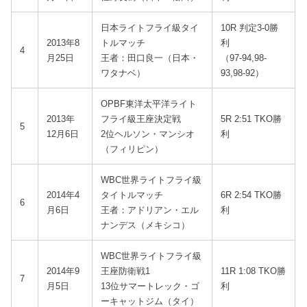
日本ライトフライ級タイ
10R 判定3-0勝
2013年8
トルマッチ
利
4
月25日
王者：田口良一（日本・
（97-94,98-
ワタナベ）
93,98-92）
OPBF東洋太平洋ライト
2013年
フライ級王座決定戦
5R 2:51 TKO勝
5
12月6日
2位ヘルソン・マンシオ
利
（フィリピン）
WBC世界ライトフライ級
2014年4
タイトルマッチ
6R 2:54 TKO勝
6
月6日
王者：アドリアン・エル
利
ナンデス（メキシコ）
WBC世界ライトフライ級
2014年9
王座防衛戦1
11R 1:08 TKO勝
7
月5日
13位サマートレック・ゴ
利
ーキャットジム（タイ）