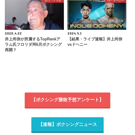
ボブ・アラム
TJ・ドヘニー
2020.4.22
2024.9.3
井上尚弥が所属するTopRankア
【結果・ライブ速報】井上尚弥
ラム氏フロリダ州6月ボクシング
vsドヘニー
再開？
【ボクシング勝敗予想アンケート】
【速報】ボクシングニュース