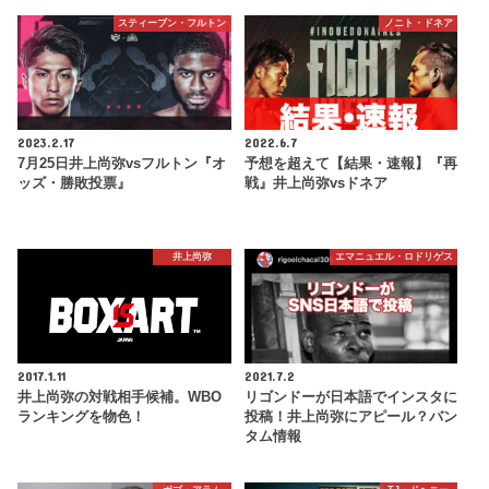
スティーブン・フルトン
ノニト・ドネア
2023.2.17
2022.6.7
7月25日井上尚弥vsフルトン『オ
予想を超えて【結果・速報】『再
ッズ・勝敗投票』
戦』井上尚弥vsドネア
井上尚弥
エマニュエル・ロドリゲス
2017.1.11
2021.7.2
井上尚弥の対戦相手候補。WBO
リゴンドーが日本語でインスタに
ランキングを物色！
投稿！井上尚弥にアピール？バン
タム情報