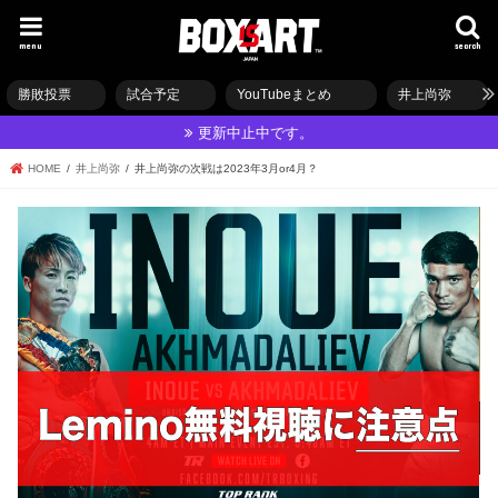
menu
search
勝敗投票
試合予定
YouTubeまとめ
井上尚弥
更新中止中です。
HOME
井上尚弥
井上尚弥の次戦は2023年3月or4月？