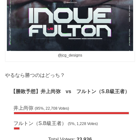
@jcg_designs
やるなら勝つのはどっち？
【勝敗予想】井上尚弥 vs フルトン（S.B級王者）
井上尚弥
(95%, 22,708 Votes)
フルトン（S.B級王者）
(5%, 1,228 Votes)
Total Voters:
23,936