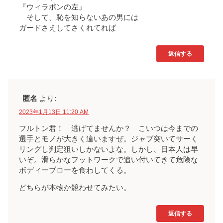
『ウィラポンの左』
そして、恥を知らないあの男には
ガードさえしてさくれてれば
返信する
匿名
より:
2023年1月13日 11:20 AM
フルトン君！ 逃げてませんか？ こいつは今までの
選手とモノが大きく違いますぜ。ジャブ突いてサーく
リングし判定狙いしかないよな。しかし、日本人は早
いぞ。滑らかなフットワークで追い付いてきて危険な
ボディーブローを食わしてくる。
どちらが本物か競わせてみたい。
返信する