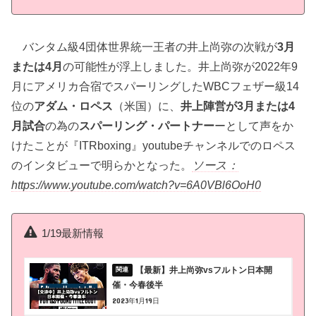
バンタム級4団体世界統一王者の井上尚弥の次戦が
3月
または4月
の可能性が浮上しました。井上尚弥が2022年9
月にアメリカ合宿でスパーリングしたWBCフェザー級14
位の
アダム・ロペス
（米国）に、
井上陣営が3月または4
月試合
の為の
スパーリング・パートナー
ーとして声をか
けたことが『ITRboxing』youtubeチャンネルでのロペス
のインタビューで明らかとなった。
ソース：
https://www.youtube.com/watch?v=6A0VBl6OoH0
1/19最新情報
【最新】井上尚弥vsフルトン日本開
催・今春後半
2023年1月19日