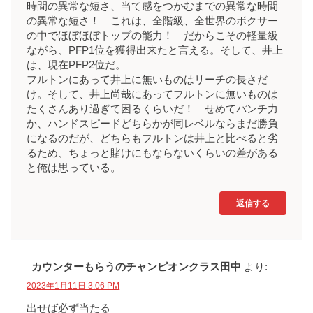
時間の異常な短さ、当て感をつかむまでの異常な時間
の異常な短さ！ これは、全階級、全世界のボクサー
の中でほぼほぼトップの能力！ だからこその軽量級
ながら、PFP1位を獲得出来たと言える。そして、井上
は、現在PFP2位だ。
フルトンにあって井上に無いものはリーチの長さだ
け。そして、井上尚哉にあってフルトンに無いものは
たくさんあり過ぎて困るくらいだ！ せめてパンチ力
か、ハンドスピードどちらかが同レベルならまだ勝負
になるのだが、どちらもフルトンは井上と比べると劣
るため、ちょっと賭けにもならないくらいの差がある
と俺は思っている。
返信する
カウンターもらうのチャンピオンクラス田中
より:
2023年1月11日 3:06 PM
出せば必ず当たる