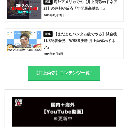
海外アメリカでの【井上尚弥vsドネア
戦】の評判や反応『年間最高試合！』
2019年11月13日
【まだまだバンタム級でやる】試合後
11/8記者会見『WBSS決勝 井上尚弥vsドネ
ア』
2019年11月8日
【井上尚弥】コンテンツ一覧！