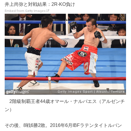
井上尚弥と対戦結果：2R-KO負け
Embed from Getty Images
2階級制覇王者44歳オマール・ナルバエス（アルゼンチ
ン）
その後、8戦6勝2敗。2016年6月IBFラテンタイトルバン