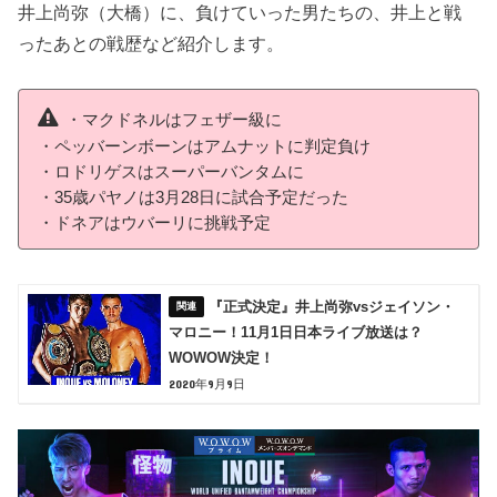
井上尚弥（大橋）に、負けていった男たちの、井上と戦
ったあとの戦歴など紹介します。
・マクドネルはフェザー級に
・ペッバーンボーンはアムナットに判定負け
・ロドリゲスはスーパーバンタムに
・35歳パヤノは3月28日に試合予定だった
・ドネアはウバーリに挑戦予定
『正式決定』井上尚弥vsジェイソン・
マロニー！11月1日日本ライブ放送は？
WOWOW決定！
2020年9月9日