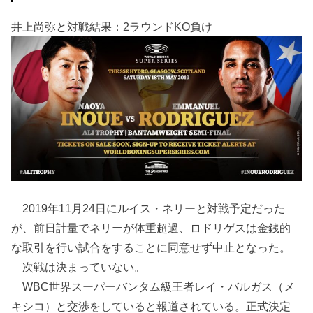
井上尚弥と対戦結果：2ラウンドKO負け
2019年11月24日にルイス・ネリーと対戦予定だった
が、前日計量でネリーが体重超過、ロドリゲスは金銭的
な取引を行い試合をすることに同意せず中止となった。
次戦は決まっていない。
WBC世界スーパーバンタム級王者レイ・バルガス（メ
キシコ）と交渉をしていると報道されている。正式決定