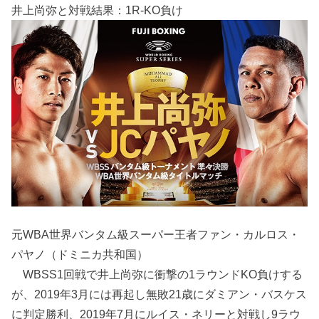
井上尚弥と対戦結果：1R-KO負け
元WBA世界バンタム級スーパー王者ファン・カルロス・
パヤノ（ドミニカ共和国）
WBSS1回戦で井上尚弥に衝撃の1ラウンドKO負けする
が、2019年3月には再起し無敗21歳にダミアン・バスケス
に判定勝利、2019年7月にルイス・ネリーと対戦し9ラウ