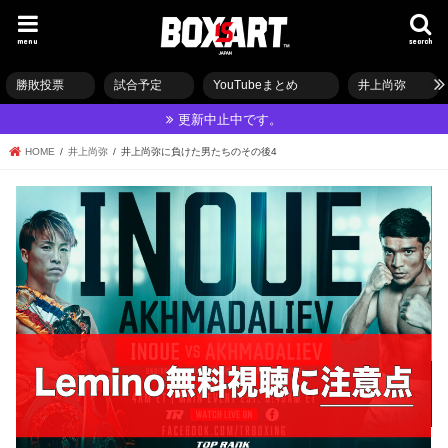
menu
search
勝敗投票
試合予定
YouTubeまとめ
井上尚弥
更新中止中です。
HOME
井上尚弥
井上尚弥に負けた男たちのその後4