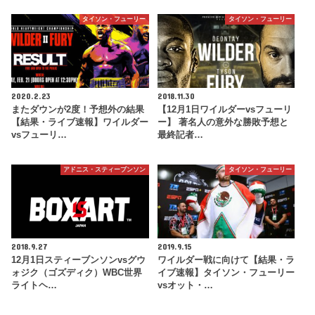
タイソン・フューリー
タイソン・フューリー
2020.2.23
2018.11.30
またダウンが2度！予想外の結果
【12月1日ワイルダーvsフューリ
【結果・ライブ速報】ワイルダー
ー】 著名人の意外な勝敗予想と
vsフューリ…
最終記者…
アドニス・スティーブンソン
タイソン・フューリー
2018.9.27
2019.9.15
12月1日スティーブンソンvsグウ
ワイルダー戦に向けて【結果・ラ
ォジク（ゴズディク）WBC世界
イブ速報】タイソン・フューリー
ライトヘ…
vsオット・…