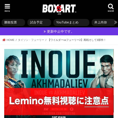
menu
search
勝敗投票
試合予定
YouTubeまとめ
井上尚弥
更新中止中です。
HOME
タイソン・フューリー
【ワイルダーvsフューリー2】再戦そして3部作！