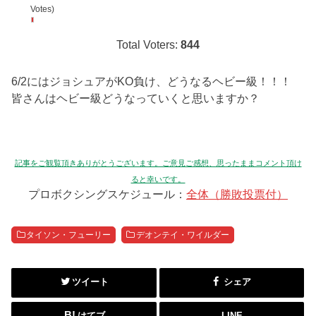
Votes)
Total Voters:
844
6/2にはジョシュアがKO負け、どうなるヘビー級！！！
皆さんはヘビー級どうなっていくと思いますか？
記事をご観覧頂きありがとうございます。ご意見ご感想、思ったままコメント頂け
ると幸いです。
プロボクシングスケジュール：
全体（勝敗投票付）
タイソン・フューリー
デオンテイ・ワイルダー
ツイート
シェア
はてブ
LINE