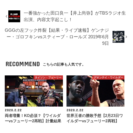
一番強かった田口良一【井上尚弥】がTBSラジオ生
出演、内容文字起こし！
GGGの左フック炸裂【結果・ライブ速報】ゲンナジ
ー・ゴロフキンvsスティーブ・ロールズ 2019年6月
9日
RECOMMEND
こちらの記事も人気です。
タイソン・フューリー
デオンテイ・ワイルダー
2020.2.22
2020.2.22
両者増量！KO必須？【ワイルダ
世界王者の勝敗予想【2月23日ワ
ーvsフューリー2再戦】計量結果
イルダーvsフューリー2再戦】