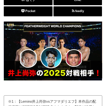
Pocket
feedly
※1：【Lemino井上尚弥vsアフマダリエフ】本作品の配