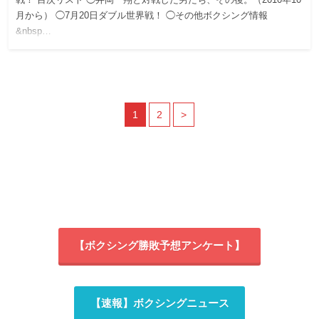
戦！ 目次リスト ◯井岡一翔と対戦した男たち、その後。（2010年10
月から） ◯7月20日ダブル世界戦！ ◯その他ボクシング情報
&nbsp…
1
2
>
【ボクシング勝敗予想アンケート】
【速報】ボクシングニュース