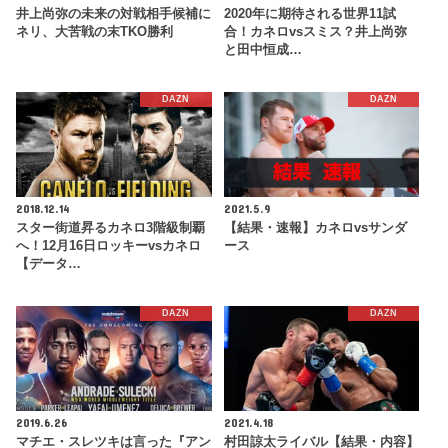
井上尚弥の未来の対戦相手候補に
2020年に期待される世界11試
ネリ、大苦戦の末TKO勝利
合！カネロvsスミス？井上尚弥
と田中恒成…
DAZN
DAZN
2018.12.14
2021.5.9
スター街道昇るカネロ3階級制覇
【結果・速報】カネロvsサンダ
へ！12月16日ロッキーvsカネロ
ース
【データ…
DAZN
DAZN
2019.6.26
2021.4.18
マチエ・スレツキは言った『アン
村田諒太ライバル【結果・内容】