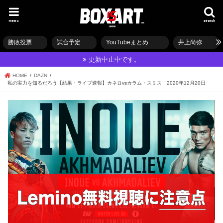
menu
search
勝敗投票
試合予定
YouTubeまとめ
井上尚弥
更新中止中です。
HOME
DAZN
私の実力を知るだろう【結果・ライブ速報】カネロvsカラム・スミス 2020年12月20日