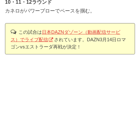
10・11・12ラウンド
カネロがパワーブローでペースを掴む。
この試合は
日本DAZNダゾーン（動画配信サービ
ス）でライブ配信
されています。DAZN3月14日ロマ
ゴンvsエストラーダ再戦が決定！