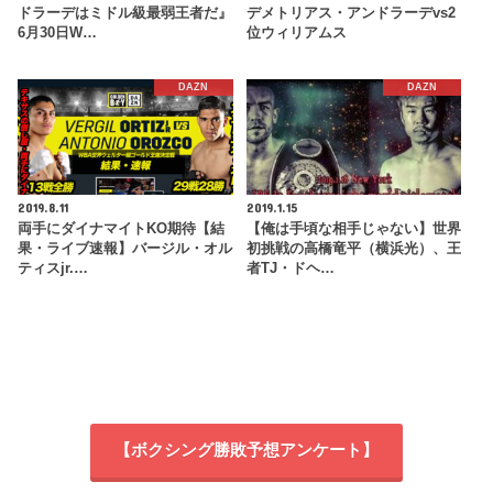
ドラーデはミドル級最弱王者だ』
デメトリアス・アンドラーデvs2
6月30日W…
位ウィリアムス
DAZN
DAZN
2019.8.11
2019.1.15
両手にダイナマイトKO期待【結
【俺は手頃な相手じゃない】世界
果・ライブ速報】バージル・オル
初挑戦の高橋竜平（横浜光）、王
ティスjr.…
者TJ・ドヘ…
【ボクシング勝敗予想アンケート】